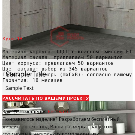
Кухня 18
Материал корпуса: ЛДСП с классом эмиссии Е1

Материал фасада: предлагаем 50 вариантов

Цвет корпуса: предлагаем 50 вариантов

Цвет фасада: выбор из 345 вариантов

Sample Title
Габаритные размеры (ШхГхВ): согласно вашему 
Гарантия: 18 месяцев
Sample Text
РАССЧИТАТЬ​ ПО ВАШЕМУ ПРОЕКТУ
Замер помещения
Бесплатно
Понравилось изделие? Разработаем бесплатный
дизайн-проект под Ваши размеры с расчетом
стоимости в нескольких комплектациях