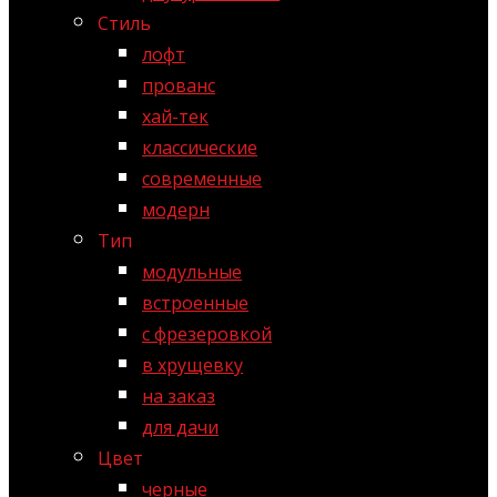
Стиль
лофт
прованс
хай-тек
классические
современные
модерн
Тип
модульные
встроенные
с фрезеровкой
в хрущевку
на заказ
для дачи
Цвет
черные