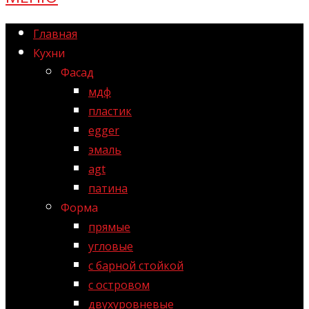
Главная
Кухни
Фасад
мдф
пластик
egger
эмаль
agt
патина
Форма
прямые
угловые
с барной стойкой
с островом
двухуровневые