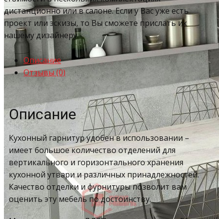
дистанционно или в салоне. Если у Вас уже есть
проект или эскизы, то Вы сможете прислать их
нашему дизайнеру.
Описание
Отзывы (0)
Описание
Кухонный гарнитур удобен в использовании –
имеет большое количество отделений для
вертикального и горизонтального хранения
кухонной утвари и различных принадлежностей.
Качество отделки и фурнитуры позволит вам
оценить эту мебель по достоинству.