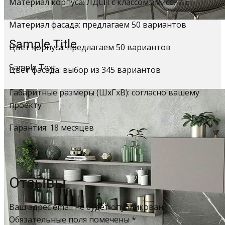
Материал корпуса: ЛДСП с классом эмиссии Е1
Материал фасада: предлагаем 50 вариантов
Sample Title
Цвет корпуса: предлагаем 50 вариантов
Sample Text
Цвет фасада: выбор из 345 вариантов
Габаритные размеры (ШхГхВ): согласно вашему
проекту
Гарантия: 18 месяцев
Отзывы
Ваш адрес email не будет опубликован.
Обязательные поля помечены
*