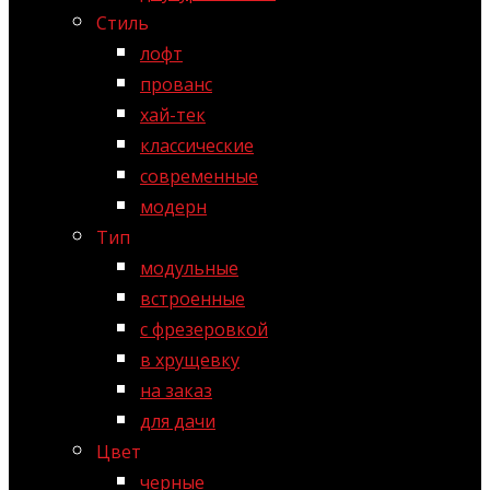
Стиль
лофт
прованс
хай-тек
классические
современные
модерн
Тип
модульные
встроенные
с фрезеровкой
в хрущевку
на заказ
для дачи
Цвет
черные