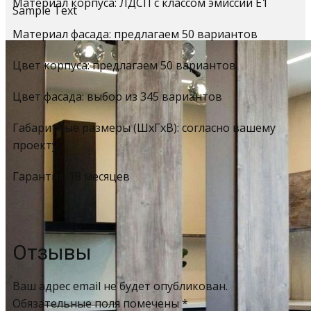
Материал корпуса: ЛДСП с классом эмиссии Е1
Sample Text
Материал фасада: предлагаем 50 вариантов
Цвет корпуса: предлагаем 50 вариантов
Цвет фасада: выбор из 345 вариантов
Габаритные размеры (ШхГхВ): согласно вашему
проекту
Гарантия: 18 месяцев
Отзывы
Ваш адрес email не будет опубликован.
Обязательные поля помечены
*