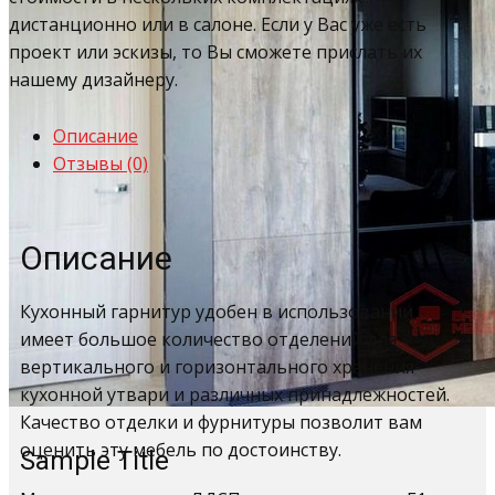
дистанционно или в салоне. Если у Вас уже есть
проект или эскизы, то Вы сможете прислать их
нашему дизайнеру.
Описание
Отзывы (0)
Описание
Кухонный гарнитур удобен в использовании –
имеет большое количество отделений для
вертикального и горизонтального хранения
кухонной утвари и различных принадлежностей.
Качество отделки и фурнитуры позволит вам
оценить эту мебель по достоинству.
Sample Title