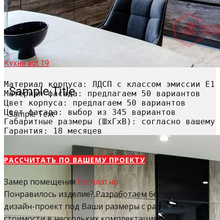
Кухня agt 19
Материал корпуса: ЛДСП с классом эмиссии Е1

Sample Title
Материал фасада: предлагаем 50 вариантов

Цвет корпуса: предлагаем 50 вариантов

Цвет фасада: выбор из 345 вариантов

Sample Text
Габаритные размеры (ШхГхВ): согласно вашему 
Гарантия: 18 месяцев
РАССЧИТАТЬ​ ПО ВАШЕМУ ПРОЕКТУ
Замер помещения
Бесплатно
Понравилось изделие? Разработаем бесплатный
дизайн-проект под Ваши размеры с расчетом
стоимости в нескольких комплектациях