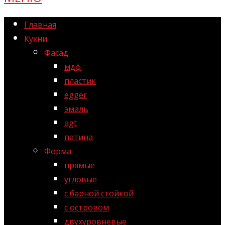
Главная
Кухни
Фасад
мдф
пластик
egger
эмаль
agt
патина
Форма
прямые
угловые
с барной стойкой
с островом
двухуровневые