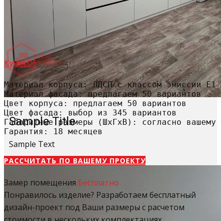
Кухня 06
Материал корпуса: ЛДСП с классом эмиссии Е1

Материал фасада: предлагаем 50 вариантов

Цвет корпуса: предлагаем 50 вариантов

Цвет фасада: выбор из 345 вариантов

Sample Title
Габаритные размеры (ШхГхВ): согласно вашему 
Гарантия: 18 месяцев
Sample Text
РАССЧИТАТЬ​ ПО ВАШЕМУ ПРОЕКТУ
Замер помещения
Бесплатно
Понравилось изделие? Разработаем бесплатный
дизайн-проект под Ваши размеры с расчетом
стоимости в нескольких комплектациях