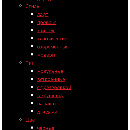
Стиль
лофт
прованс
хай-тек
классические
современные
модерн
Тип
модульные
встроенные
с фрезеровкой
в хрущевку
на заказ
для дачи
Цвет
черные