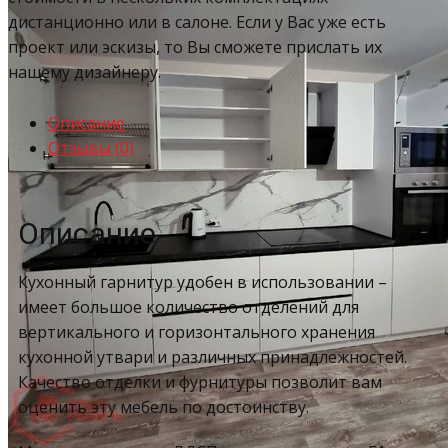
дистанционно или в салоне. Если у Вас уже есть
проект или эскизы, то Вы сможете прислать их
нашему дизайнеру.
Описание
Отзывы (0)
Описание
Кухонный гарнитур удобен в использовании –
имеет большое количество отделений для
вертикального и горизонтального хранения
кухонной утвари и различных принадлежностей.
Качество отделки и фурнитуры позволит вам
оценить эту мебель по достоинству.