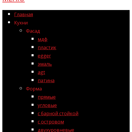
Главная
Кухни
Фасад
мдф
пластик
egger
эмаль
agt
патина
Форма
прямые
угловые
с барной стойкой
с островом
двухуровневые