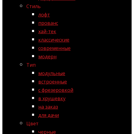
Стиль
лофт
прованс
хай-тек
классические
современные
модерн
Тип
модульные
встроенные
с фрезеровкой
в хрущевку
на заказ
для дачи
Цвет
черные