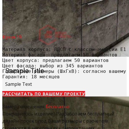
Кухня 19
Материал корпуса: ЛДСП с классом эмиссии Е1

Материал фасада: предлагаем 50 вариантов

Цвет корпуса: предлагаем 50 вариантов

Цвет фасада: выбор из 345 вариантов

Sample Title
Габаритные размеры (ШхГхВ): согласно вашему 
Гарантия: 18 месяцев
Sample Text
РАССЧИТАТЬ​ ПО ВАШЕМУ ПРОЕКТУ
Замер помещения
Бесплатно
Понравилось изделие? Разработаем бесплатный
дизайн-проект под Ваши размеры с расчетом
стоимости в нескольких комплектациях