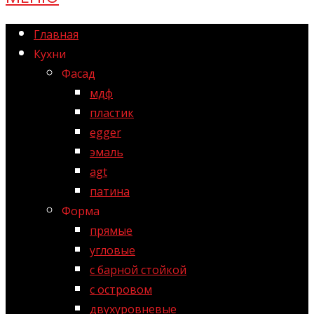
Главная
Кухни
Фасад
мдф
пластик
egger
эмаль
agt
патина
Форма
прямые
угловые
с барной стойкой
с островом
двухуровневые