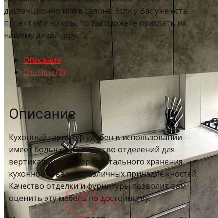
дистанционно или в салоне. Если у Вас уже есть
проект или эскизы, то Вы сможете прислать их
нашему дизайнеру.
Описание
Отзывы (0)
Описание
Кухонный гарнитур удобен в использовании –
имеет большое количество отделений для
вертикального и горизонтального хранения
кухонной утвари и различных принадлежностей.
Качество отделки и фурнитуры позволит вам
оценить эту мебель по достоинству.