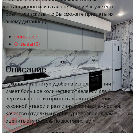
дистанционно или в салоне. Если у Вас уже есть
проект или эскизы, то Вы сможете прислать их
нашему дизайнеру.
Описание
Отзывы (0)
Описание
Кухонный гарнитур удобен в использовании –
имеет большое количество отделений для
вертикального и горизонтального хранения
кухонной утвари и различных принадлежностей.
Качество отделки и фурнитуры позволит вам
оценить эту мебель по достоинству.