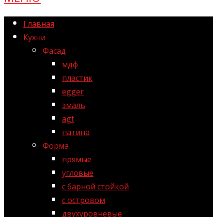
Главная
Кухни
Фасад
мдф
пластик
egger
эмаль
agt
патина
Форма
прямые
угловые
с барной стойкой
с островом
двухуровневые