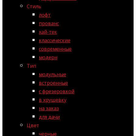
Стиль
лофт
прованс
хай-тек
классические
современные
модерн
Тип
модульные
встроенные
с фрезеровкой
в хрущевку
на заказ
для дачи
Цвет
черные