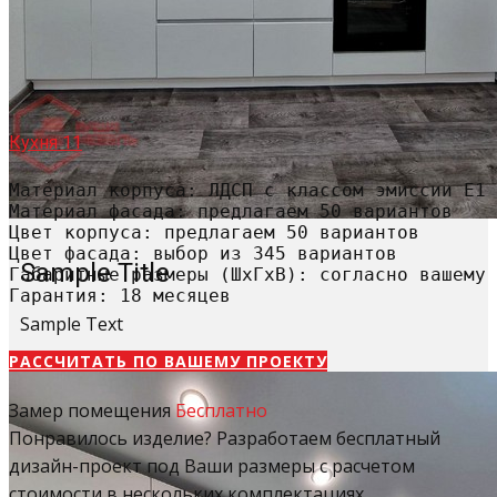
Кухня 11
Материал корпуса: ЛДСП с классом эмиссии Е1

Материал фасада: предлагаем 50 вариантов

Цвет корпуса: предлагаем 50 вариантов

Цвет фасада: выбор из 345 вариантов

Sample Title
Габаритные размеры (ШхГхВ): согласно вашему 
Гарантия: 18 месяцев
Sample Text
РАССЧИТАТЬ​ ПО ВАШЕМУ ПРОЕКТУ
Замер помещения
Бесплатно
Понравилось изделие? Разработаем бесплатный
дизайн-проект под Ваши размеры с расчетом
стоимости в нескольких комплектациях