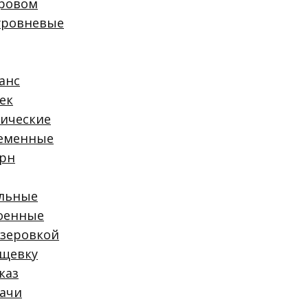
тровом
Гарантия
уровневые
Контакты
Главная
анс
Кухни
ек
Фасад
сические
мдф
еменные
пластик
рн
egger
эмаль
льные
agt
оенные
патина
езеровкой
Форма
ущевку
прямые
каз
угловые
дачи
с барной ст