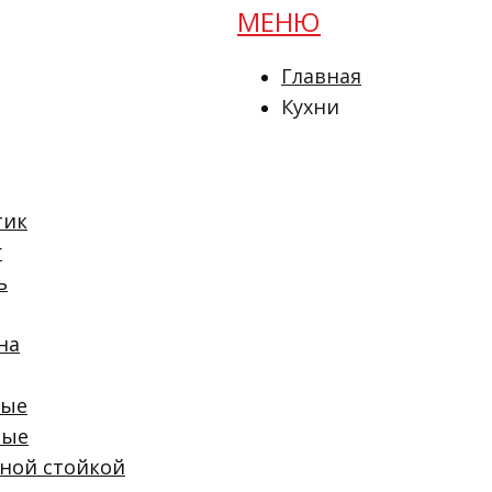
МЕНЮ
Главная
Кухни
Мебель
Детские
Прихожие
тик
Шкафы
r
Гардеробные
ь
Проекты
Онлайн расчет
на
Расчет кухни
Расчет шкафа
мые
О компании
вые
Отзывы
рной стойкой
Доставка и опла