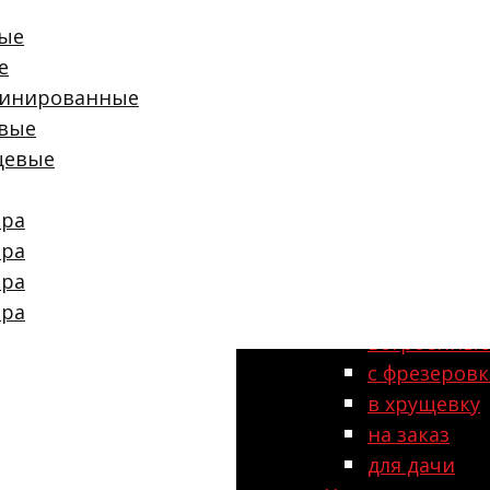
с островом
ые
двухуровне
е
Стиль
инированные
лофт
вые
прованс
цевые
хай-тек
классически
тра
современн
тра
модерн
тра
Тип
тра
модульные
встроенные
с фрезеров
в хрущевку
на заказ
для дачи