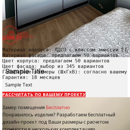
Шкаф 04
Материал корпуса: ЛДСП с классом эмиссии Е1

Материал фасада: предлагаем 50 вариантов

Цвет корпуса: предлагаем 50 вариантов

Цвет фасада: выбор из 345 вариантов

Sample Title
Габаритные размеры (ШхГхВ): согласно вашему 
Гарантия: 18 месяцев
Sample Text
РАССЧИТАТЬ​ ПО ВАШЕМУ ПРОЕКТУ
Замер помещения
Бесплатно
Понравилось изделие? Разработаем бесплатный
дизайн-проект под Ваши размеры с расчетом
стоимости в нескольких комплектациях