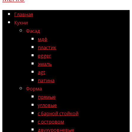
Главная
Кухни
Фасад
мдф
пластик
egger
эмаль
agt
патина
Форма
прямые
угловые
с барной стойкой
с островом
двухуровневые