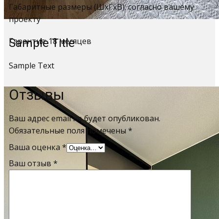
Габаритные размеры (ШхГхВ): согласно вашему
проекту
Гарантия: 18 месяцев
Sample Title
Sample Text
Отзывы
Ваш адрес email не будет опубликован.
Обязательные поля помечены
*
Ваша оценка
*
Ваш отзыв
*