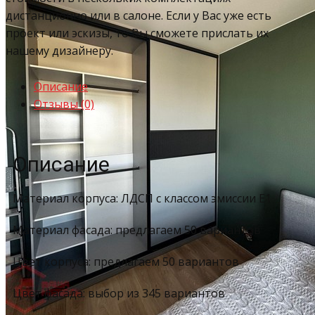
дистанционно или в салоне. Если у Вас уже есть
проект или эскизы, то Вы сможете прислать их
нашему дизайнеру.
Описание
Отзывы (0)
Описание
Материал корпуса: ЛДСП с классом эмиссии Е1
Материал фасада: предлагаем 50 вариантов
Цвет корпуса: предлагаем 50 вариантов
Цвет фасада: выбор из 345 вариантов