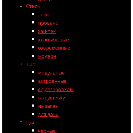
Стиль
лофт
прованс
хай-тек
классические
современные
модерн
Тип
модульные
встроенные
с фрезеровкой
в хрущевку
на заказ
для дачи
Цвет
черные