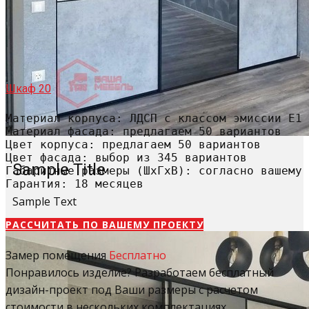
Шкаф 20
Материал корпуса: ЛДСП с классом эмиссии Е1

Материал фасада: предлагаем 50 вариантов

Цвет корпуса: предлагаем 50 вариантов

Цвет фасада: выбор из 345 вариантов

Sample Title
Габаритные размеры (ШхГхВ): согласно вашему 
Гарантия: 18 месяцев
Sample Text
РАССЧИТАТЬ​ ПО ВАШЕМУ ПРОЕКТУ
Замер помещения
Бесплатно
Понравилось изделие? Разработаем бесплатный
дизайн-проект под Ваши размеры с расчетом
стоимости в нескольких комплектациях