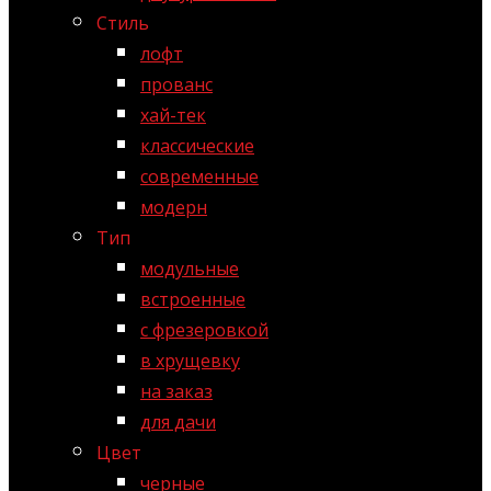
Стиль
лофт
прованс
хай-тек
классические
современные
модерн
Тип
модульные
встроенные
с фрезеровкой
в хрущевку
на заказ
для дачи
Цвет
черные