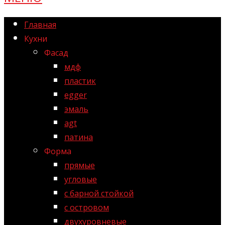
Главная
Кухни
Фасад
мдф
пластик
egger
эмаль
agt
патина
Форма
прямые
угловые
с барной стойкой
с островом
двухуровневые