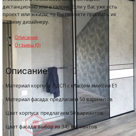
дистанционно или в салоне. Если у Вас уже есть
проект или эскизы, то Вы сможете прислать их
нашему дизайнеру.
Описание
Отзывы (0)
Описание
Материал корпуса: ЛДСП с классом эмиссии Е1
Материал фасада: предлагаем 50 вариантов
Цвет корпуса: предлагаем 50 вариантов
Цвет фасада: выбор из 345 вариантов