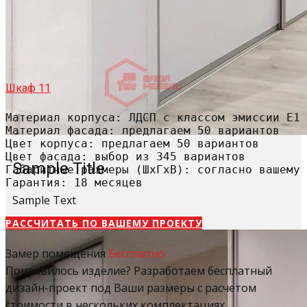
Шкаф 11
Материал корпуса: ЛДСП с классом эмиссии Е1

Материал фасада: предлагаем 50 вариантов

Цвет корпуса: предлагаем 50 вариантов

Цвет фасада: выбор из 345 вариантов

Sample Title
Габаритные размеры (ШхГхВ): согласно вашему 
Гарантия: 18 месяцев
Sample Text
РАССЧИТАТЬ​ ПО ВАШЕМУ ПРОЕКТУ
Замер помещения
Бесплатно
Понравилось изделие? Разработаем бесплатный
дизайн-проект под Ваши размеры с расчетом
стоимости в нескольких комплектациях