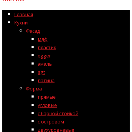
Главная
Кухни
Фасад
мдф
пластик
egger
эмаль
agt
патина
Форма
прямые
угловые
с барной стойкой
с островом
двухуровневые