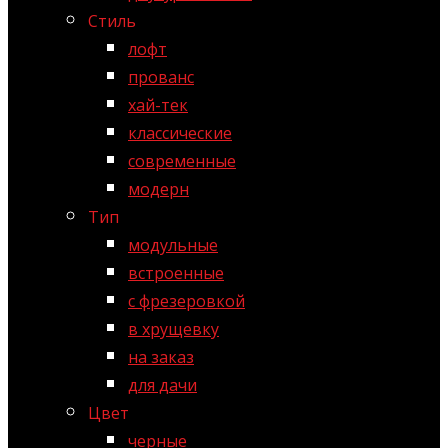
Стиль
лофт
прованс
хай-тек
классические
современные
модерн
Тип
модульные
встроенные
с фрезеровкой
в хрущевку
на заказ
для дачи
Цвет
черные