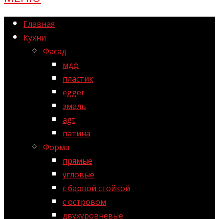
Главная
Кухни
Фасад
мдф
пластик
egger
эмаль
agt
патина
Форма
прямые
угловые
с барной стойкой
с островом
двухуровневые