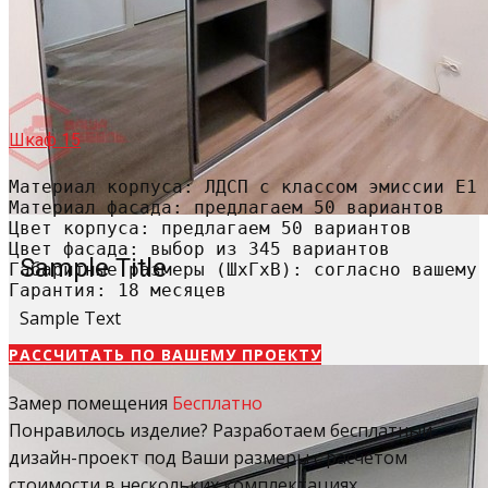
Шкаф 15
Материал корпуса: ЛДСП с классом эмиссии Е1

Материал фасада: предлагаем 50 вариантов

Цвет корпуса: предлагаем 50 вариантов

Цвет фасада: выбор из 345 вариантов

Sample Title
Габаритные размеры (ШхГхВ): согласно вашему 
Гарантия: 18 месяцев
Sample Text
РАССЧИТАТЬ​ ПО ВАШЕМУ ПРОЕКТУ
Замер помещения
Бесплатно
Понравилось изделие? Разработаем бесплатный
дизайн-проект под Ваши размеры с расчетом
стоимости в нескольких комплектациях