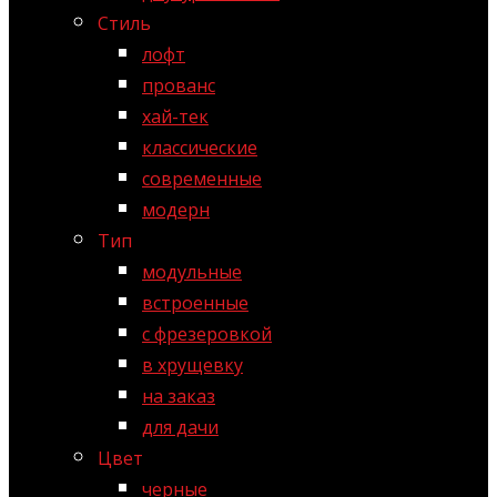
Стиль
лофт
прованс
хай-тек
классические
современные
модерн
Тип
модульные
встроенные
с фрезеровкой
в хрущевку
на заказ
для дачи
Цвет
черные