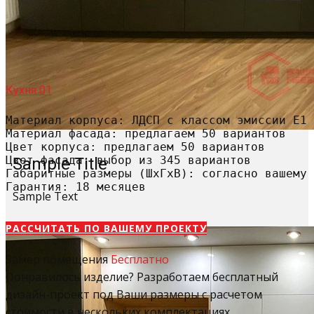
Кухня 01
Материал корпуса: ЛДСП с классом эмиссии Е1

Материал фасада: предлагаем 50 вариантов

Цвет корпуса: предлагаем 50 вариантов

Цвет фасада: выбор из 345 вариантов

Sample Title
Габаритные размеры (ШхГхВ): согласно вашему 
Гарантия: 18 месяцев
Sample Text
РАССЧИТАТЬ​ ПО ВАШЕМУ ПРОЕКТУ
Замер помещения
Бесплатно
Понравилось изделие? Разработаем бесплатный
дизайн-проект под Ваши размеры с расчетом
стоимости в нескольких комплектациях