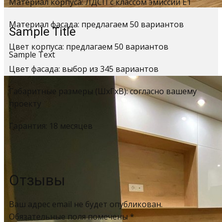
Материал корпуса: ЛДСП с классом эмиссии Е1
Материал фасада: предлагаем 50 вариантов
Sample Title
Цвет корпуса: предлагаем 50 вариантов
Sample Text
Цвет фасада: выбор из 345 вариантов
Габаритные размеры (ШхГхВ): согласно вашему
проекту
Гарантия: 18 месяцев
Отзывы
Ваш адрес email не будет опубликован.
Обязательные поля помечены
*