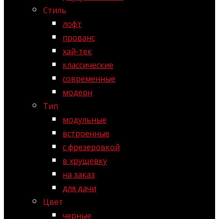
Стиль
лофт
прованс
хай-тек
классические
современные
модерн
Тип
модульные
встроенные
с фрезеровкой
в хрущевку
на заказ
для дачи
Цвет
черные