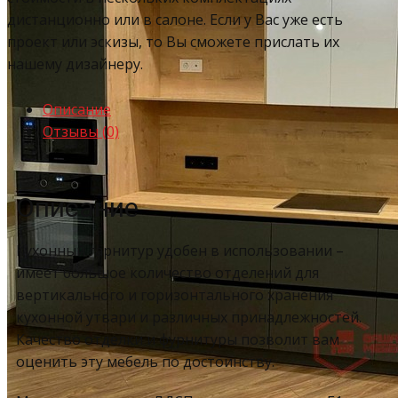
дистанционно или в салоне. Если у Вас уже есть
проект или эскизы, то Вы сможете прислать их
нашему дизайнеру.
Описание
Отзывы (0)
Описание
Кухонный гарнитур удобен в использовании –
имеет большое количество отделений для
вертикального и горизонтального хранения
кухонной утвари и различных принадлежностей.
Качество отделки и фурнитуры позволит вам
оценить эту мебель по достоинству.