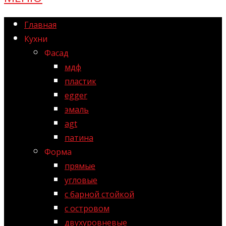
Главная
Кухни
Фасад
мдф
пластик
egger
эмаль
agt
патина
Форма
прямые
угловые
с барной стойкой
с островом
двухуровневые