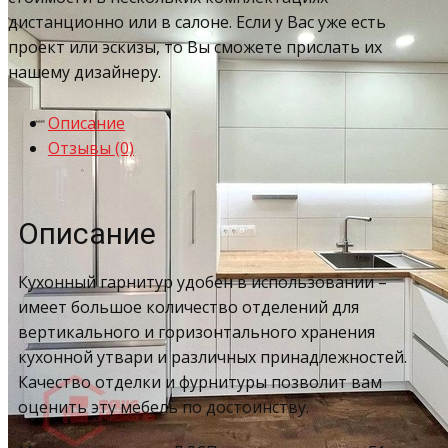
дистанционно или в салоне. Если у Вас уже есть
проект или эскизы, то Вы сможете прислать их
нашему дизайнеру.
Описание
Отзывы (0)
Описание
Кухонный гарнитур удобен в использовании –
имеет большое количество отделений для
вертикального и горизонтального хранения
кухонной утвари и различных принадлежностей.
Качество отделки и фурнитуры позволит вам
оценить эту мебель по достоинству.