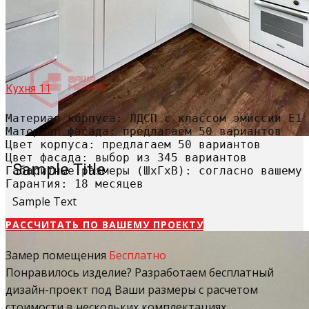
Кухня 11
Материал корпуса: ЛДСП с классом эмиссии Е1

Материал фасада: предлагаем 50 вариантов

Цвет корпуса: предлагаем 50 вариантов

Цвет фасада: выбор из 345 вариантов

Sample Title
Габаритные размеры (ШхГхВ): согласно вашему 
Гарантия: 18 месяцев
Sample Text
РАССЧИТАТЬ​ ПО ВАШЕМУ ПРОЕКТУ
Замер помещения
Бесплатно
Понравилось изделие? Разработаем бесплатный
дизайн-проект под Ваши размеры с расчетом
стоимости в нескольких комплектациях