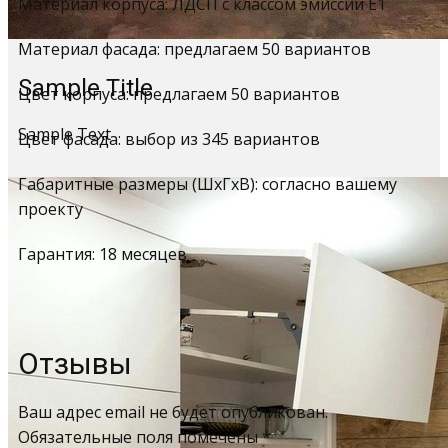
Материал корпуса: ЛДСП с классом эмиссии Е1
Материал фасада: предлагаем 50 вариантов
Sample Title
Цвет корпуса: предлагаем 50 вариантов
Sample Text
Цвет фасада: выбор из 345 вариантов
Габаритные размеры (ШхГхВ): согласно вашему
проекту
Гарантия: 18 месяцев
Отзывы
Ваш адрес email не будет опубликован.
Обязательные поля помечены
*