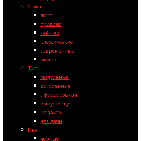
Стиль
лофт
прованс
хай-тек
классические
современные
модерн
Тип
модульные
встроенные
с фрезеровкой
в хрущевку
на заказ
для дачи
Цвет
черные