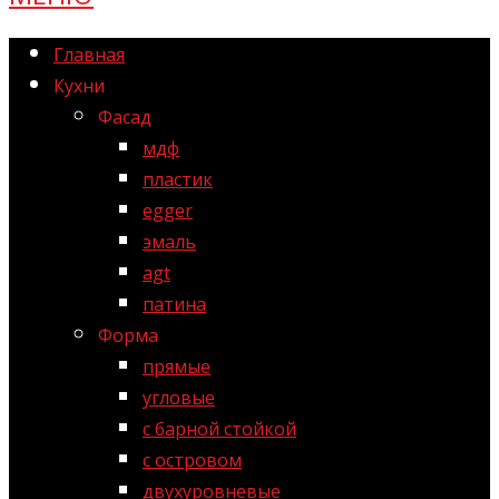
Главная
Кухни
Фасад
мдф
пластик
egger
эмаль
agt
патина
Форма
прямые
угловые
с барной стойкой
с островом
двухуровневые