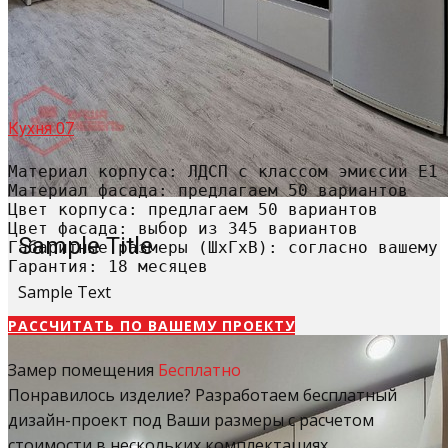
Кухня 07
Материал корпуса: ЛДСП с классом эмиссии Е1

Материал фасада: предлагаем 50 вариантов

Цвет корпуса: предлагаем 50 вариантов

Цвет фасада: выбор из 345 вариантов

Sample Title
Габаритные размеры (ШхГхВ): согласно вашему 
Гарантия: 18 месяцев
Sample Text
РАССЧИТАТЬ​ ПО ВАШЕМУ ПРОЕКТУ
Замер помещения
Бесплатно
Понравилось изделие? Разработаем бесплатный
дизайн-проект под Ваши размеры с расчетом
стоимости в нескольких комплектациях