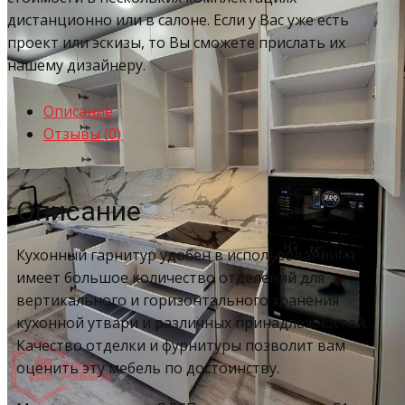
дистанционно или в салоне. Если у Вас уже есть
проект или эскизы, то Вы сможете прислать их
нашему дизайнеру.
Описание
Отзывы (0)
Описание
Кухонный гарнитур удобен в использовании –
имеет большое количество отделений для
вертикального и горизонтального хранения
кухонной утвари и различных принадлежностей.
Качество отделки и фурнитуры позволит вам
оценить эту мебель по достоинству.