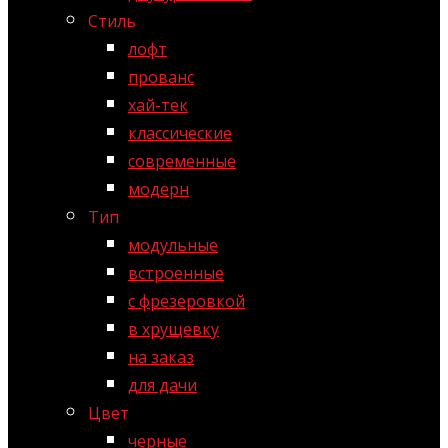
Стиль
лофт
прованс
хай-тек
классические
современные
модерн
Тип
модульные
встроенные
с фрезеровкой
в хрущевку
на заказ
для дачи
Цвет
черные