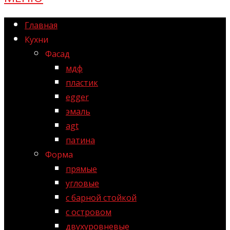
Главная
Кухни
Фасад
мдф
пластик
egger
эмаль
agt
патина
Форма
прямые
угловые
с барной стойкой
с островом
двухуровневые