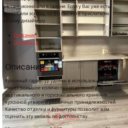
дистанционно или в салоне. Если у Вас уже есть
проект или эскизы, то Вы сможете прислать их
нашему дизайнеру.
Описание
Отзывы (0)
Описание
Кухонный гарнитур удобен в использовании –
имеет большое количество отделений для
вертикального и горизонтального хранения
кухонной утвари и различных принадлежностей.
Качество отделки и фурнитуры позволит вам
оценить эту мебель по достоинству.