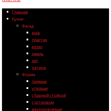
Главная
Кухни
Фасад
мдф
пластик
egger
эмаль
agt
патина
Форма
прямые
угловые
с барной стойкой
с островом
двухуровневые