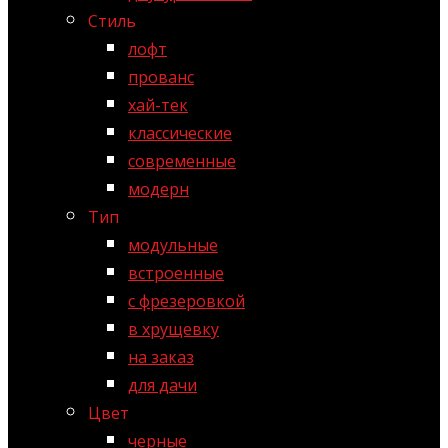
Стиль
лофт
прованс
хай-тек
классические
современные
модерн
Тип
модульные
встроенные
с фрезеровкой
в хрущевку
на заказ
для дачи
Цвет
черные