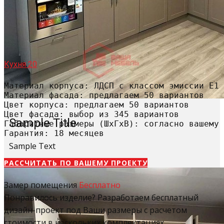
Кухня 20
Материал корпуса: ЛДСП с классом эмиссии Е1

Материал фасада: предлагаем 50 вариантов

Цвет корпуса: предлагаем 50 вариантов

Цвет фасада: выбор из 345 вариантов

Sample Title
Габаритные размеры (ШхГхВ): согласно вашему 
Гарантия: 18 месяцев
Sample Text
РАССЧИТАТЬ​ ПО ВАШЕМУ ПРОЕКТУ
Замер помещения
Бесплатно
Понравилось изделие? Разработаем бесплатный
дизайн-проект под Ваши размеры с расчетом
стоимости в нескольких комплектациях