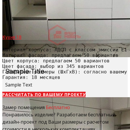
Кухня 18
Материал корпуса: ЛДСП с классом эмиссии Е1

Материал фасада: предлагаем 50 вариантов

Цвет корпуса: предлагаем 50 вариантов

Цвет фасада: выбор из 345 вариантов

Sample Title
Габаритные размеры (ШхГхВ): согласно вашему 
Гарантия: 18 месяцев
Sample Text
РАССЧИТАТЬ​ ПО ВАШЕМУ ПРОЕКТУ
Замер помещения
Бесплатно
Понравилось изделие? Разработаем бесплатный
дизайн-проект под Ваши размеры с расчетом
стоимости в нескольких комплектациях