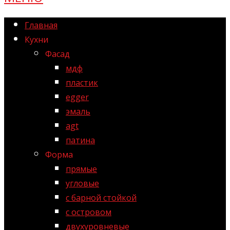
Главная
Кухни
Фасад
мдф
пластик
egger
эмаль
agt
патина
Форма
прямые
угловые
с барной стойкой
с островом
двухуровневые