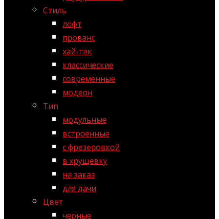
Стиль
лофт
прованс
хай-тек
классические
современные
модерн
Тип
модульные
встроенные
с фрезеровкой
в хрущевку
на заказ
для дачи
Цвет
черные