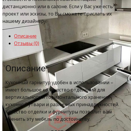
дистанционно или в салоне. Если у Вас уже есть
проект или эскизы, то Вы сможете прислать их
нашему дизайнеру.
Описание
Отзывы (0)
Описание
Кухонный гарнитур удобен в использовании –
имеет большое количество отделений для
вертикального и горизонтального хранения
кухонной утвари и различных принадлежностей.
Качество отделки и фурнитуры позволит вам
оценить эту мебель по достоинству.