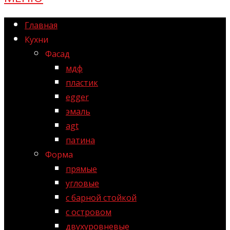
Главная
Кухни
Фасад
мдф
пластик
egger
эмаль
agt
патина
Форма
прямые
угловые
с барной стойкой
с островом
двухуровневые