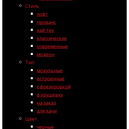
Стиль
лофт
прованс
хай-тек
классические
современные
модерн
Тип
модульные
встроенные
с фрезеровкой
в хрущевку
на заказ
для дачи
Цвет
черные