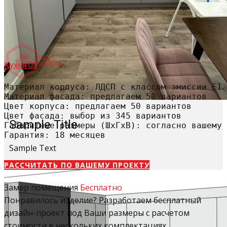
Кухня 03
Материал корпуса: ЛДСП с классом эмиссии Е1

Материал фасада: предлагаем 50 вариантов

Цвет корпуса: предлагаем 50 вариантов

Цвет фасада: выбор из 345 вариантов

Sample Title
Габаритные размеры (ШхГхВ): согласно вашему 
Гарантия: 18 месяцев
Sample Text
РАССЧИТАТЬ​ ПО ВАШЕМУ ПРОЕКТУ
Замер помещения
Бесплатно
Понравилось изделие? Разработаем бесплатный
дизайн-проект под Ваши размеры с расчетом
стоимости в нескольких комплектациях