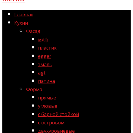
Главная
Кухни
Фасад
мдф
пластик
egger
эмаль
agt
патина
Форма
прямые
угловые
с барной стойкой
с островом
двухуровневые