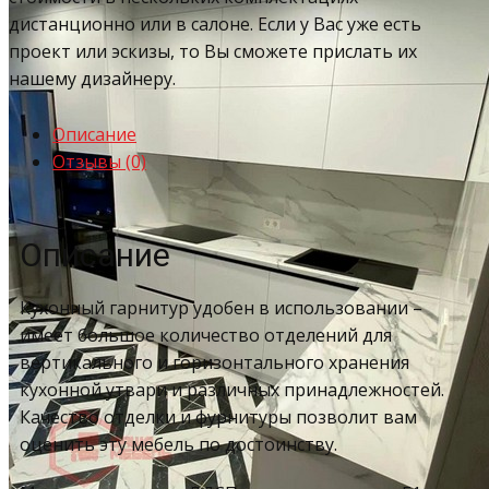
дистанционно или в салоне. Если у Вас уже есть
проект или эскизы, то Вы сможете прислать их
нашему дизайнеру.
Описание
Отзывы (0)
Описание
Кухонный гарнитур удобен в использовании –
имеет большое количество отделений для
вертикального и горизонтального хранения
кухонной утвари и различных принадлежностей.
Качество отделки и фурнитуры позволит вам
оценить эту мебель по достоинству.