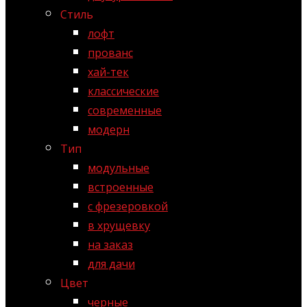
Стиль
лофт
прованс
хай-тек
классические
современные
модерн
Тип
модульные
встроенные
с фрезеровкой
в хрущевку
на заказ
для дачи
Цвет
черные