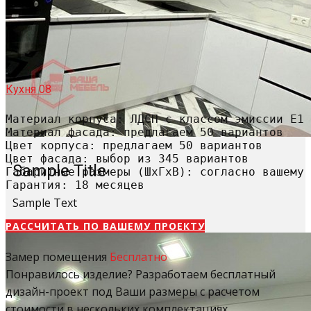
Кухня 08
Материал корпуса: ЛДСП с классом эмиссии Е1

Материал фасада: предлагаем 50 вариантов

Цвет корпуса: предлагаем 50 вариантов

Цвет фасада: выбор из 345 вариантов

Sample Title
Габаритные размеры (ШхГхВ): согласно вашему 
Гарантия: 18 месяцев
Sample Text
РАССЧИТАТЬ​ ПО ВАШЕМУ ПРОЕКТУ
Замер помещения
Бесплатно
Понравилось изделие? Разработаем бесплатный
дизайн-проект под Ваши размеры с расчетом
стоимости в нескольких комплектациях