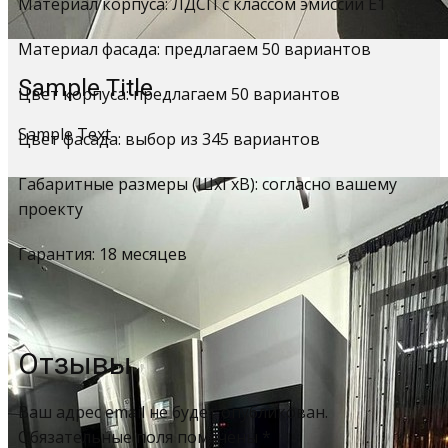
Материал корпуса: ЛДСП с классом эмиссии Е1
Материал фасада: предлагаем 50 вариантов
Sample Title
Цвет корпуса: предлагаем 50 вариантов
Sample Text
Цвет фасада: выбор из 345 вариантов
Габаритные размеры (ШхГхВ): согласно вашему
проекту
Гарантия: 18 месяцев
Отзывы
Ваш адрес email не будет опубликован.
Обязательные поля помечены
*