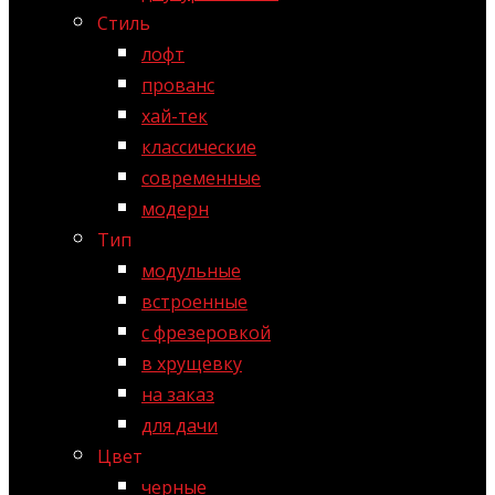
Стиль
лофт
прованс
хай-тек
классические
современные
модерн
Тип
модульные
встроенные
с фрезеровкой
в хрущевку
на заказ
для дачи
Цвет
черные