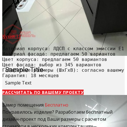
Кухня 12
Материал корпуса: ЛДСП с классом эмиссии Е1

Материал фасада: предлагаем 50 вариантов

Цвет корпуса: предлагаем 50 вариантов

Цвет фасада: выбор из 345 вариантов

Sample Title
Габаритные размеры (ШхГхВ): согласно вашему 
Гарантия: 18 месяцев
Sample Text
РАССЧИТАТЬ​ ПО ВАШЕМУ ПРОЕКТУ
Замер помещения
Бесплатно
Понравилось изделие? Разработаем бесплатный
дизайн-проект под Ваши размеры с расчетом
стоимости в нескольких комплектациях