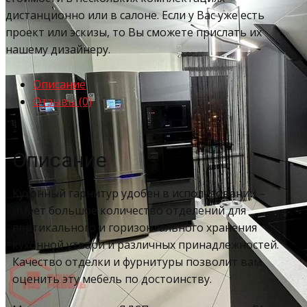
дистанционно или в салоне. Если у Вас уже есть
проект или эскизы, то Вы сможете прислать их
нашему дизайнеру.
Описание
Отзывы (0)
Описание
Кухонный гарнитур удобен в использовании –
имеет большое количество отделений для
вертикального и горизонтального хранения
кухонной утвари и различных принадлежностей.
Качество отделки и фурнитуры позволит вам
оценить эту мебель по достоинству.