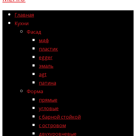
Главная
Кухни
Фасад
мдф
пластик
egger
эмаль
agt
патина
Форма
прямые
угловые
с барной стойкой
с островом
двухуровневые