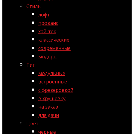
Стиль
лофт
прованс
хай-тек
классические
современные
модерн
Тип
модульные
встроенные
с фрезеровкой
в хрущевку
на заказ
для дачи
Цвет
черные