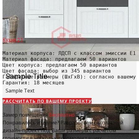
Кухня 21
Материал корпуса: ЛДСП с классом эмиссии Е1

Материал фасада: предлагаем 50 вариантов

Цвет корпуса: предлагаем 50 вариантов

Цвет фасада: выбор из 345 вариантов

Sample Title
Габаритные размеры (ШхГхВ): согласно вашему 
Гарантия: 18 месяцев
Sample Text
РАССЧИТАТЬ​ ПО ВАШЕМУ ПРОЕКТУ
Замер помещения
Бесплатно
Понравилось изделие? Разработаем бесплатный
дизайн-проект под Ваши размеры с расчетом
стоимости в нескольких комплектациях