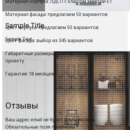
Материал корпуса: ЛДСП с классом эмиссии Е1
Материал фасада: предлагаем 50 вариантов
Sample Title
Цвет корпуса: предлагаем 50 вариантов
Sample Text
Цвет фасада: выбор из 345 вариантов
Габаритные размеры (ШхГхВ): согласно вашему
проекту
Гарантия: 18 месяцев
Отзывы
Ваш адрес email не будет опубликован.
Обязательные поля помечены
*