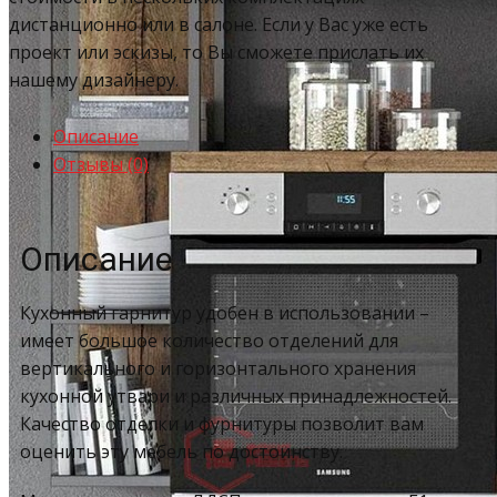
дистанционно или в салоне. Если у Вас уже есть
проект или эскизы, то Вы сможете прислать их
нашему дизайнеру.
Описание
Отзывы (0)
Описание
Кухонный гарнитур удобен в использовании –
имеет большое количество отделений для
вертикального и горизонтального хранения
кухонной утвари и различных принадлежностей.
Качество отделки и фурнитуры позволит вам
оценить эту мебель по достоинству.