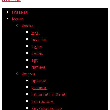
Главная
Кухни
Фасад
мдф
пластик
egger
эмаль
agt
патина
Форма
прямые
угловые
с барной стойкой
с островом
двухуровневые