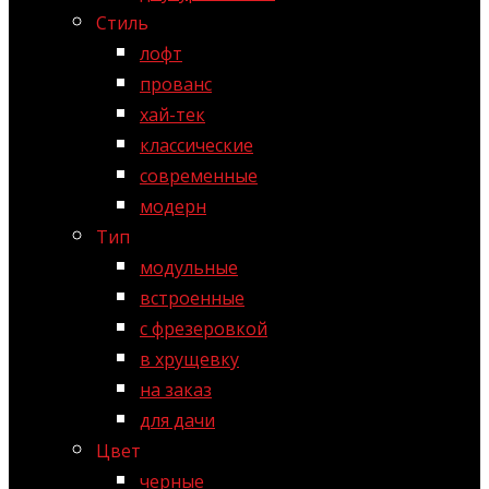
Стиль
лофт
прованс
хай-тек
классические
современные
модерн
Тип
модульные
встроенные
с фрезеровкой
в хрущевку
на заказ
для дачи
Цвет
черные