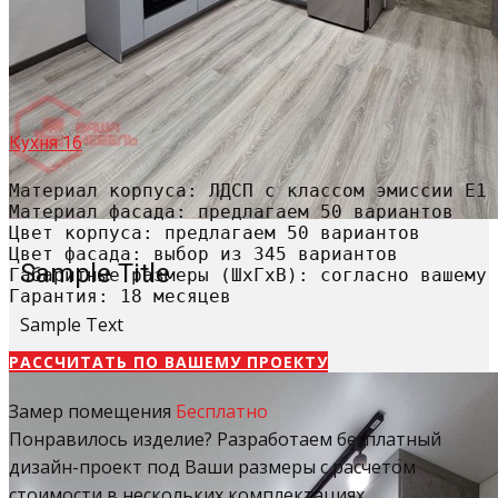
Кухня 16
Материал корпуса: ЛДСП с классом эмиссии Е1

Материал фасада: предлагаем 50 вариантов

Цвет корпуса: предлагаем 50 вариантов

Цвет фасада: выбор из 345 вариантов

Sample Title
Габаритные размеры (ШхГхВ): согласно вашему 
Гарантия: 18 месяцев
Sample Text
РАССЧИТАТЬ​ ПО ВАШЕМУ ПРОЕКТУ
Замер помещения
Бесплатно
Понравилось изделие? Разработаем бесплатный
дизайн-проект под Ваши размеры с расчетом
стоимости в нескольких комплектациях