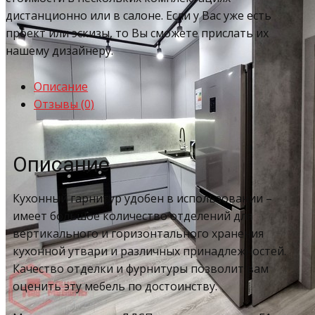
дистанционно или в салоне. Если у Вас уже есть
проект или эскизы, то Вы сможете прислать их
нашему дизайнеру.
Описание
Отзывы (0)
Описание
Кухонный гарнитур удобен в использовании –
имеет большое количество отделений для
вертикального и горизонтального хранения
кухонной утвари и различных принадлежностей.
Качество отделки и фурнитуры позволит вам
оценить эту мебель по достоинству.