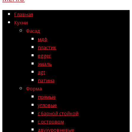
Главная
Кухни
Фасад
мдф
пластик
egger
эмаль
agt
патина
Форма
прямые
угловые
с барной стойкой
с островом
двухуровневые