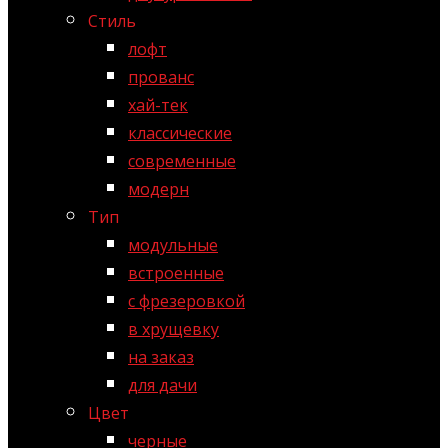
Стиль
лофт
прованс
хай-тек
классические
современные
модерн
Тип
модульные
встроенные
с фрезеровкой
в хрущевку
на заказ
для дачи
Цвет
черные