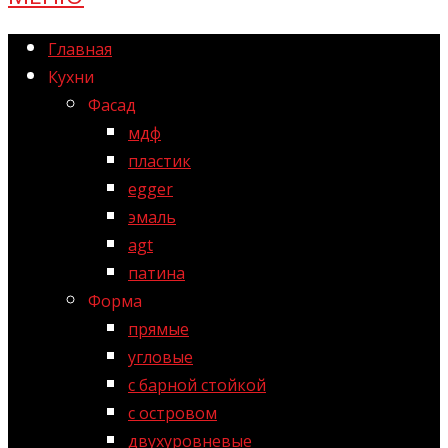
Главная
Кухни
Фасад
мдф
пластик
egger
эмаль
agt
патина
Форма
прямые
угловые
с барной стойкой
с островом
двухуровневые