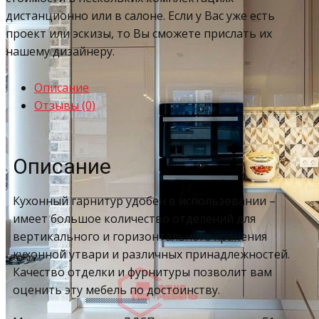
дистанционно или в салоне. Если у Вас уже есть
проект или эскизы, то Вы сможете прислать их
нашему дизайнеру.
Описание
Отзывы (0)
Описание
Кухонный гарнитур удобен в использовании –
имеет большое количество отделений для
вертикального и горизонтального хранения
кухонной утвари и различных принадлежностей.
Качество отделки и фурнитуры позволит вам
оценить эту мебель по достоинству.