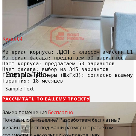
Кухня 04
Материал корпуса: ЛДСП с классом эмиссии Е1

Материал фасада: предлагаем 50 вариантов

Цвет корпуса: предлагаем 50 вариантов

Цвет фасада: выбор из 345 вариантов

Sample Title
Габаритные размеры (ШхГхВ): согласно вашему 
Гарантия: 18 месяцев
Sample Text
РАССЧИТАТЬ​ ПО ВАШЕМУ ПРОЕКТУ
Замер помещения
Бесплатно
Понравилось изделие? Разработаем бесплатный
дизайн-проект под Ваши размеры с расчетом
стоимости в нескольких комплектациях