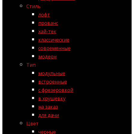
Стиль
лофт
прованс
хай-тек
классические
современные
модерн
Тип
модульные
встроенные
с фрезеровкой
в хрущевку
на заказ
для дачи
Цвет
черные