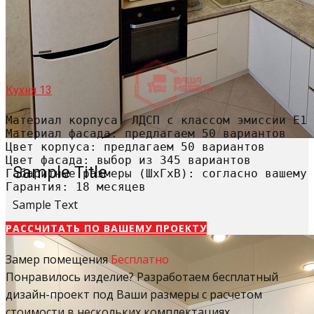
Кухня 13
Материал корпуса: ЛДСП с классом эмиссии Е1

Материал фасада: предлагаем 50 вариантов

Цвет корпуса: предлагаем 50 вариантов

Цвет фасада: выбор из 345 вариантов

Sample Title
Габаритные размеры (ШхГхВ): согласно вашему 
Гарантия: 18 месяцев
Sample Text
РАССЧИТАТЬ​ ПО ВАШЕМУ ПРОЕКТУ
Замер помещения
Бесплатно
Понравилось изделие? Разработаем бесплатный
дизайн-проект под Ваши размеры с расчетом
стоимости в нескольких комплектациях