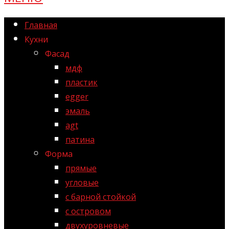
Главная
Кухни
Фасад
мдф
пластик
egger
эмаль
agt
патина
Форма
прямые
угловые
с барной стойкой
с островом
двухуровневые