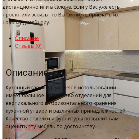
дистанционно или в салоне. Если у Вас уже есть
проект или эскизы, то Вы сможете прислать их
нашему дизайнеру.
Описание
Отзывы (0)
Описание
Кухонный гарнитур удобен в использовании –
имеет большое количество отделений для
вертикального и горизонтального хранения
кухонной утвари и различных принадлежностей.
Качество отделки и фурнитуры позволит вам
оценить эту мебель по достоинству.