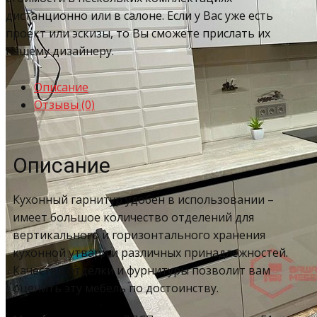
дистанционно или в салоне. Если у Вас уже есть
проект или эскизы, то Вы сможете прислать их
нашему дизайнеру.
Описание
Отзывы (0)
Описание
Кухонный гарнитур удобен в использовании –
имеет большое количество отделений для
вертикального и горизонтального хранения
кухонной утвари и различных принадлежностей.
Качество отделки и фурнитуры позволит вам
оценить эту мебель по достоинству.