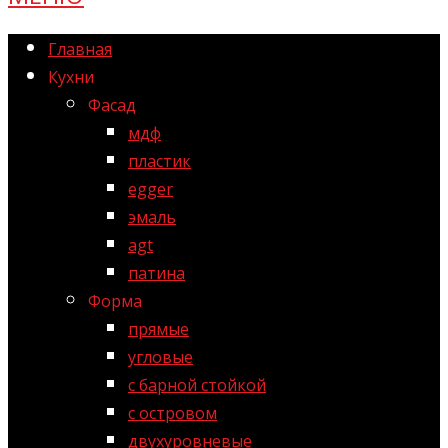
Главная
Кухни
Фасад
мдф
пластик
egger
эмаль
agt
патина
Форма
прямые
угловые
с барной стойкой
с островом
двухуровневые