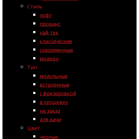
Стиль
лофт
прованс
хай-тек
классические
современные
модерн
Тип
модульные
встроенные
с фрезеровкой
в хрущевку
на заказ
для дачи
Цвет
черные