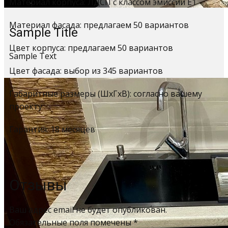
Материал корпуса: ЛДСП с классом эмиссии Е1
Материал фасада: предлагаем 50 вариантов
Sample Title
Цвет корпуса: предлагаем 50 вариантов
Sample Text
Цвет фасада: выбор из 345 вариантов
Габаритные размеры (ШхГхВ): согласно вашему
проекту
Гарантия: 18 месяцев
Отзывы
Ваш адрес email не будет опубликован.
Обязательные поля помечены
*