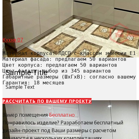
Кухня 07
Материал корпуса: ЛДСП с классом эмиссии Е1

Материал фасада: предлагаем 50 вариантов

Цвет корпуса: предлагаем 50 вариантов

Цвет фасада: выбор из 345 вариантов

Sample Title
Габаритные размеры (ШхГхВ): согласно вашему 
Гарантия: 18 месяцев
Sample Text
РАССЧИТАТЬ​ ПО ВАШЕМУ ПРОЕКТУ
Замер помещения
Бесплатно
Понравилось изделие? Разработаем бесплатный
дизайн-проект под Ваши размеры с расчетом
стоимости в нескольких комплектациях