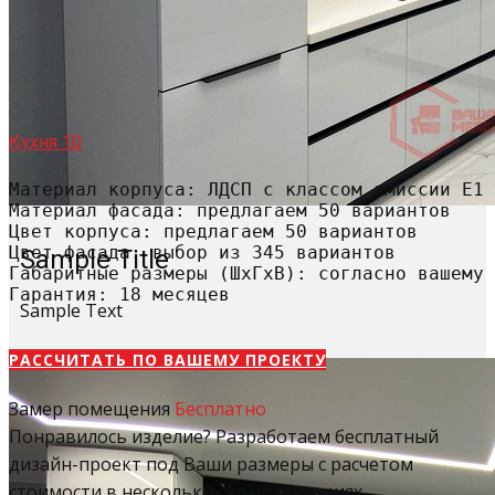
Кухня 10
Материал корпуса: ЛДСП с классом эмиссии Е1

Материал фасада: предлагаем 50 вариантов

Цвет корпуса: предлагаем 50 вариантов

Цвет фасада: выбор из 345 вариантов

Sample Title
Габаритные размеры (ШхГхВ): согласно вашему 
Гарантия: 18 месяцев
Sample Text
РАССЧИТАТЬ​ ПО ВАШЕМУ ПРОЕКТУ
Замер помещения
Бесплатно
Понравилось изделие? Разработаем бесплатный
дизайн-проект под Ваши размеры с расчетом
стоимости в нескольких комплектациях