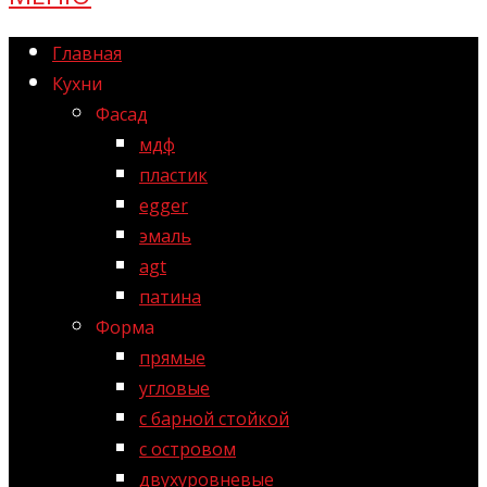
Главная
Кухни
Фасад
мдф
пластик
egger
эмаль
agt
патина
Форма
прямые
угловые
с барной стойкой
с островом
двухуровневые