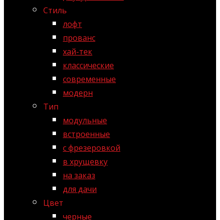
Стиль
лофт
прованс
хай-тек
классические
современные
модерн
Тип
модульные
встроенные
с фрезеровкой
в хрущевку
на заказ
для дачи
Цвет
черные