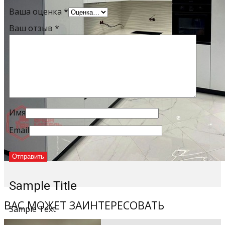
Ваша оценка
*
Ваш отзыв
*
Имя
Email
Sample Title
ВАС МОЖЕТ ЗАИНТЕРЕСОВАТЬ
Sample Text