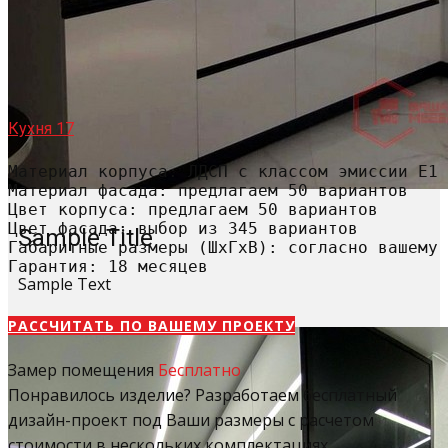
Кухня 17
Материал корпуса: ЛДСП с классом эмиссии Е1

Материал фасада: предлагаем 50 вариантов

Цвет корпуса: предлагаем 50 вариантов

Цвет фасада: выбор из 345 вариантов

Sample Title
Габаритные размеры (ШхГхВ): согласно вашему 
Гарантия: 18 месяцев
Sample Text
РАССЧИТАТЬ​ ПО ВАШЕМУ ПРОЕКТУ
Замер помещения
Бесплатно
Понравилось изделие? Разработаем бесплатный
дизайн-проект под Ваши размеры с расчетом
стоимости в нескольких комплектациях