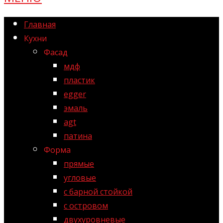
Главная
Кухни
Фасад
мдф
пластик
egger
эмаль
agt
патина
Форма
прямые
угловые
с барной стойкой
с островом
двухуровневые