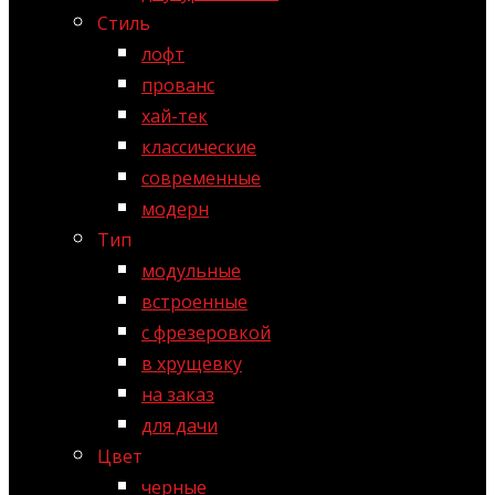
Стиль
лофт
прованс
хай-тек
классические
современные
модерн
Тип
модульные
встроенные
с фрезеровкой
в хрущевку
на заказ
для дачи
Цвет
черные