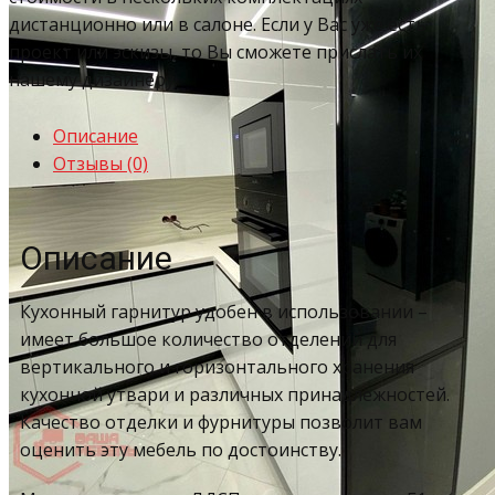
дистанционно или в салоне. Если у Вас уже есть
проект или эскизы, то Вы сможете прислать их
нашему дизайнеру.
Описание
Отзывы (0)
Описание
Кухонный гарнитур удобен в использовании –
имеет большое количество отделений для
вертикального и горизонтального хранения
кухонной утвари и различных принадлежностей.
Качество отделки и фурнитуры позволит вам
оценить эту мебель по достоинству.