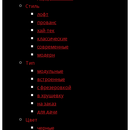
Стиль
лофт
прованс
хай-тек
классические
современные
модерн
Тип
модульные
встроенные
с фрезеровкой
в хрущевку
на заказ
для дачи
Цвет
черные