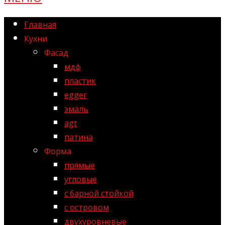
Главная
Кухни
Фасад
мдф
пластик
egger
эмаль
agt
патина
Форма
прямые
угловые
с барной стойкой
с островом
двухуровневые