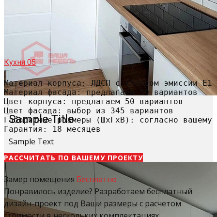
Кухня 05
Материал корпуса: ЛДСП с классом эмиссии Е1

Материал фасада: предлагаем 50 вариантов

Цвет корпуса: предлагаем 50 вариантов

Цвет фасада: выбор из 345 вариантов

Sample Title
Габаритные размеры (ШхГхВ): согласно вашему 
Гарантия: 18 месяцев
Sample Text
РАССЧИТАТЬ​ ПО ВАШЕМУ ПРОЕКТУ
Замер помещения
Бесплатно
Понравилось изделие? Разработаем бесплатный
дизайн-проект под Ваши размеры с расчетом
стоимости в нескольких комплектациях