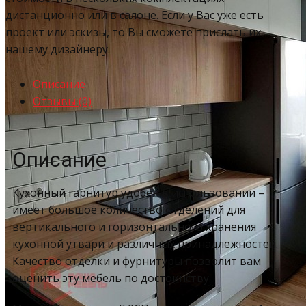
дистанционно или в салоне. Если у Вас уже есть
проект или эскизы, то Вы сможете прислать их
нашему дизайнеру.
Описание
Отзывы (0)
Описание
Кухонный гарнитур удобен в использовании –
имеет большое количество отделений для
вертикального и горизонтального хранения
кухонной утвари и различных принадлежностей.
Качество отделки и фурнитуры позволит вам
оценить эту мебель по достоинству.