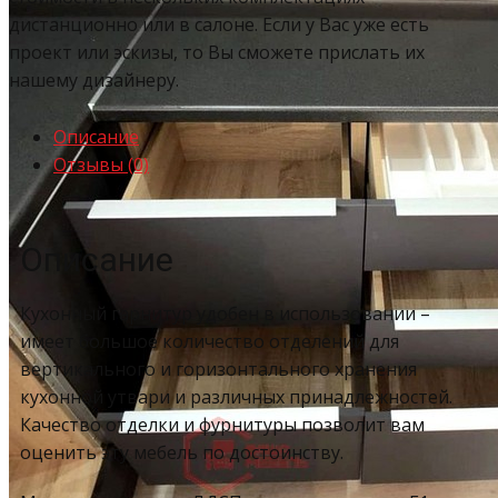
дистанционно или в салоне. Если у Вас уже есть
проект или эскизы, то Вы сможете прислать их
нашему дизайнеру.
Описание
Отзывы (0)
Описание
Кухонный гарнитур удобен в использовании –
имеет большое количество отделений для
вертикального и горизонтального хранения
кухонной утвари и различных принадлежностей.
Качество отделки и фурнитуры позволит вам
оценить эту мебель по достоинству.