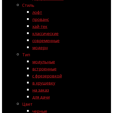
Стиль
лофт
прованс
хай-тек
классические
современные
модерн
Тип
модульные
встроенные
с фрезеровкой
в хрущевку
на заказ
для дачи
Цвет
черные