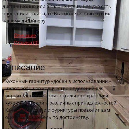
дистанционно или в салоне. Если у Вас уже есть
проект или эскизы, то Вы сможете прислать их
нашему дизайнеру.
Описание
Отзывы (0)
Описание
Кухонный гарнитур удобен в использовании –
имеет большое количество отделений для
вертикального и горизонтального хранения
кухонной утвари и различных принадлежностей.
Качество отделки и фурнитуры позволит вам
оценить эту мебель по достоинству.