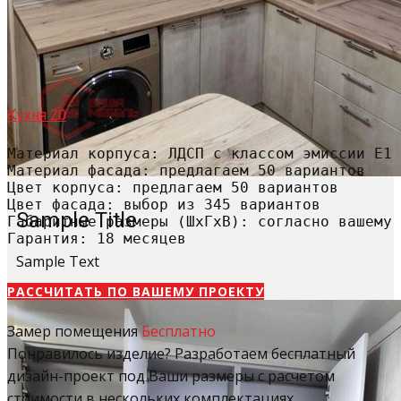
Кухня 20
Материал корпуса: ЛДСП с классом эмиссии Е1

Материал фасада: предлагаем 50 вариантов

Цвет корпуса: предлагаем 50 вариантов

Цвет фасада: выбор из 345 вариантов

Sample Title
Габаритные размеры (ШхГхВ): согласно вашему 
Гарантия: 18 месяцев
Sample Text
РАССЧИТАТЬ​ ПО ВАШЕМУ ПРОЕКТУ
Замер помещения
Бесплатно
Понравилось изделие? Разработаем бесплатный
дизайн-проект под Ваши размеры с расчетом
стоимости в нескольких комплектациях