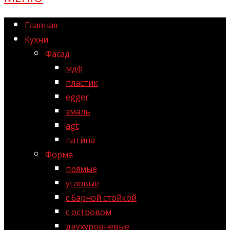
Главная
Кухни
Фасад
мдф
пластик
egger
эмаль
agt
патина
Форма
прямые
угловые
с барной стойкой
с островом
двухуровневые