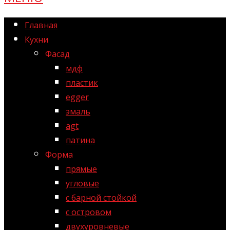
Главная
Кухни
Фасад
мдф
пластик
egger
эмаль
agt
патина
Форма
прямые
угловые
с барной стойкой
с островом
двухуровневые