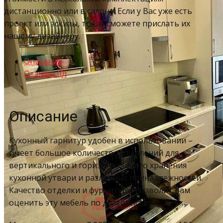
дистанционно или в салоне. Если у Вас уже есть
проект или эскизы, то Вы сможете прислать их
нашему дизайнеру.
Описание
Отзывы (0)
Описание
Кухонный гарнитур удобен в использовании –
имеет большое количество отделений для
вертикального и горизонтального хранения
кухонной утвари и различных принадлежностей.
Качество отделки и фурнитуры позволит вам
оценить эту мебель по достоинству.