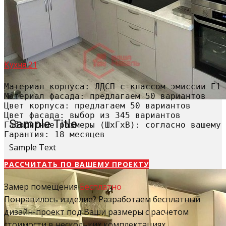
Кухня 21
Материал корпуса: ЛДСП с классом эмиссии Е1

Материал фасада: предлагаем 50 вариантов

Цвет корпуса: предлагаем 50 вариантов

Цвет фасада: выбор из 345 вариантов

Sample Title
Габаритные размеры (ШхГхВ): согласно вашему 
Гарантия: 18 месяцев
Sample Text
РАССЧИТАТЬ​ ПО ВАШЕМУ ПРОЕКТУ
Замер помещения
Бесплатно
Понравилось изделие? Разработаем бесплатный
дизайн-проект под Ваши размеры с расчетом
стоимости в нескольких комплектациях