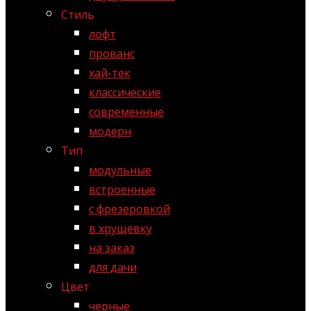
Стиль
лофт
прованс
хай-тек
классические
современные
модерн
Тип
модульные
встроенные
с фрезеровкой
в хрущевку
на заказ
для дачи
Цвет
черные