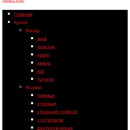
Главная
Кухни
Фасад
мдф
пластик
egger
эмаль
agt
патина
Форма
прямые
угловые
с барной стойкой
с островом
двухуровневые