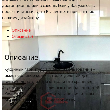
дистанционно или в салоне. Если у Вас уже есть
проект или эскизы, то Вы сможете прислать их
нашему дизайнеру.
Описание
Отзывы (0)
Описание
Кухонный гарнитур удобен в использовании –
имеет большое количество отделений для
вертикального и горизонтального хранения
кухонной утвари и различных принадлежностей.
Качество отделки и фурнитуры позволит вам
оценить эту мебель по достоинству.