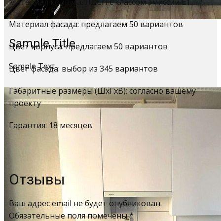
Материал корпуса: ЛДСП с классом эмиссии Е1
Материал фасада: предлагаем 50 вариантов
Sample Title
Цвет корпуса: предлагаем 50 вариантов
Sample Text
Цвет фасада: выбор из 345 вариантов
Габаритные размеры (ШхГхВ): согласно вашему
проекту
Гарантия: 18 месяцев
Отзывы
Ваш адрес email не будет опубликован.
Обязательные поля помечены
*