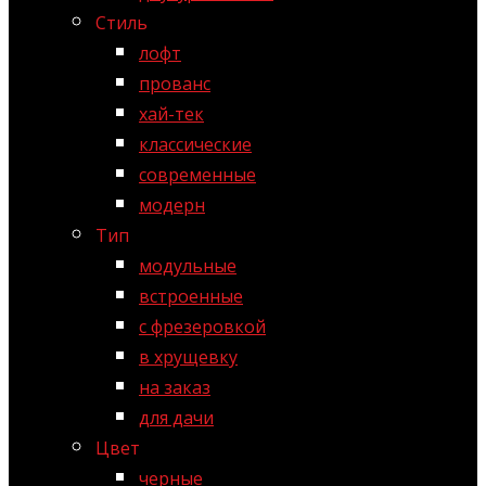
Стиль
лофт
прованс
хай-тек
классические
современные
модерн
Тип
модульные
встроенные
с фрезеровкой
в хрущевку
на заказ
для дачи
Цвет
черные