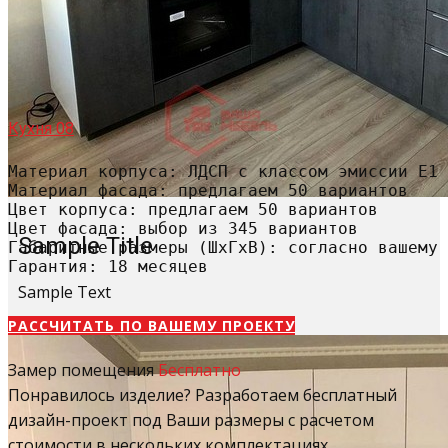
Кухня 08
Материал корпуса: ЛДСП с классом эмиссии Е1

Материал фасада: предлагаем 50 вариантов

Цвет корпуса: предлагаем 50 вариантов

Цвет фасада: выбор из 345 вариантов

Sample Title
Габаритные размеры (ШхГхВ): согласно вашему 
Гарантия: 18 месяцев
Sample Text
РАССЧИТАТЬ​ ПО ВАШЕМУ ПРОЕКТУ
Замер помещения
Бесплатно
Понравилось изделие? Разработаем бесплатный
дизайн-проект под Ваши размеры с расчетом
стоимости в нескольких комплектациях