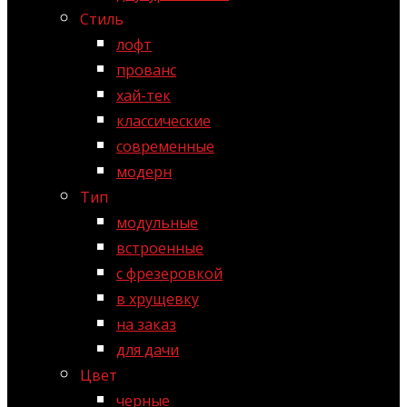
Стиль
лофт
прованс
хай-тек
классические
современные
модерн
Тип
модульные
встроенные
с фрезеровкой
в хрущевку
на заказ
для дачи
Цвет
черные