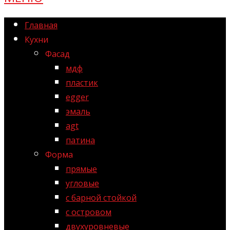
Главная
Кухни
Фасад
мдф
пластик
egger
эмаль
agt
патина
Форма
прямые
угловые
с барной стойкой
с островом
двухуровневые