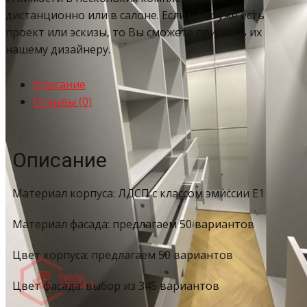
дистанционно или в салоне. Если у Вас уже есть
проект или эскизы, то Вы сможете прислать их
нашему дизайнеру.
Описание
Отзывы (0)
Описание
Материал корпуса: ЛДСП с классом эмиссии Е1
Материал фасада: предлагаем 50 вариантов
Цвет корпуса: предлагаем 50 вариантов
Цвет фасада: выбор из 345 вариантов