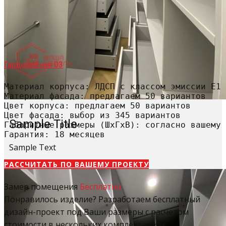
Гардеробная 03
Материал корпуса: ЛДСП с классом эмиссии Е1

Материал фасада: предлагаем 50 вариантов

Цвет корпуса: предлагаем 50 вариантов

Цвет фасада: выбор из 345 вариантов

Sample Title
Габаритные размеры (ШхГхВ): согласно вашему 
Гарантия: 18 месяцев
Sample Text
РАССЧИТАТЬ​ ПО ВАШЕМУ ПРОЕКТУ
Замер помещения
Бесплатно
Понравилось изделие? Разработаем бесплатный
дизайн-проект под Ваши размеры с расчетом
стоимости в нескольких комплектациях