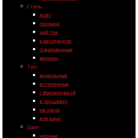
Стиль
лофт
прованс
хай-тек
классические
современные
модерн
Тип
модульные
встроенные
с фрезеровкой
в хрущевку
на заказ
для дачи
Цвет
черные