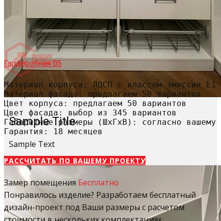
Гардеробная 05
Материал корпуса: ЛДСП с классом эмиссии Е1

Материал фасада: предлагаем 50 вариантов

Цвет корпуса: предлагаем 50 вариантов

Цвет фасада: выбор из 345 вариантов

Sample Title
Габаритные размеры (ШхГхВ): согласно вашему 
Гарантия: 18 месяцев
Sample Text
РАССЧИТАТЬ​ ПО ВАШЕМУ ПРОЕКТУ
Замер помещения
Бесплатно
Понравилось изделие? Разработаем бесплатный
дизайн-проект под Ваши размеры с расчетом
стоимости в нескольких комплектациях