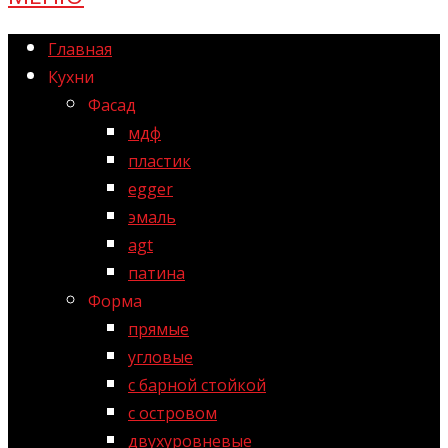
Главная
Кухни
Фасад
мдф
пластик
egger
эмаль
agt
патина
Форма
прямые
угловые
с барной стойкой
с островом
двухуровневые