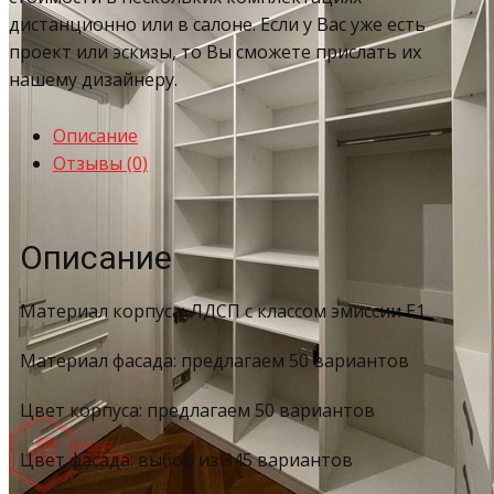
дистанционно или в салоне. Если у Вас уже есть
проект или эскизы, то Вы сможете прислать их
нашему дизайнеру.
Описание
Отзывы (0)
Описание
Материал корпуса: ЛДСП с классом эмиссии Е1
Материал фасада: предлагаем 50 вариантов
Цвет корпуса: предлагаем 50 вариантов
Цвет фасада: выбор из 345 вариантов