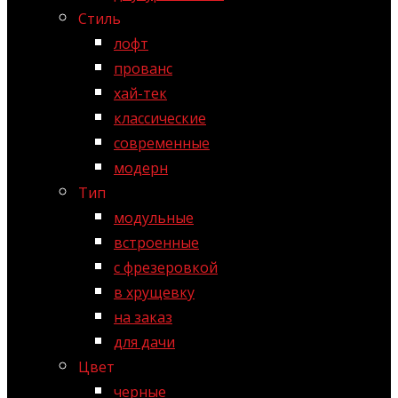
Стиль
лофт
прованс
хай-тек
классические
современные
модерн
Тип
модульные
встроенные
с фрезеровкой
в хрущевку
на заказ
для дачи
Цвет
черные