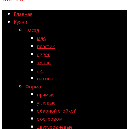
Главная
Кухни
Фасад
мдф
пластик
egger
эмаль
agt
патина
Форма
прямые
угловые
с барной стойкой
с островом
двухуровневые