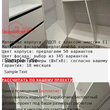
Гардеробная 10
Материал корпуса: ЛДСП с классом эмиссии Е1

Материал фасада: предлагаем 50 вариантов

Цвет корпуса: предлагаем 50 вариантов

Цвет фасада: выбор из 345 вариантов

Sample Title
Габаритные размеры (ШхГхВ): согласно вашему 
Гарантия: 18 месяцев
Sample Text
РАССЧИТАТЬ​ ПО ВАШЕМУ ПРОЕКТУ
Замер помещения
Бесплатно
Понравилось изделие? Разработаем бесплатный
дизайн-проект под Ваши размеры с расчетом
стоимости в нескольких комплектациях