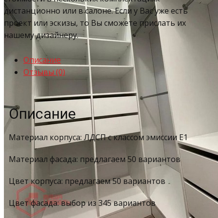
дистанционно или в салоне. Если у Вас уже есть
проект или эскизы, то Вы сможете прислать их
нашему дизайнеру.
Описание
Отзывы (0)
Описание
Материал корпуса: ЛДСП с классом эмиссии Е1
Материал фасада: предлагаем 50 вариантов
Цвет корпуса: предлагаем 50 вариантов
Цвет фасада: выбор из 345 вариантов