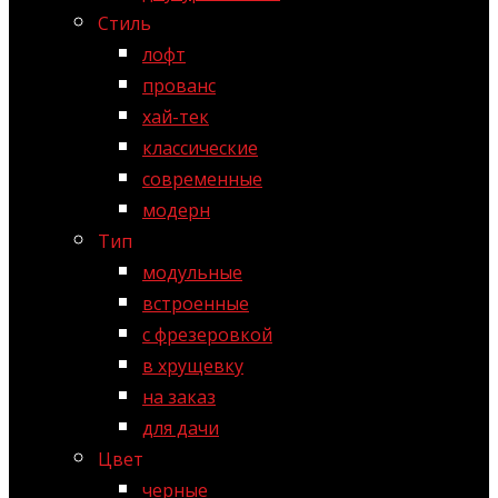
Стиль
лофт
прованс
хай-тек
классические
современные
модерн
Тип
модульные
встроенные
с фрезеровкой
в хрущевку
на заказ
для дачи
Цвет
черные