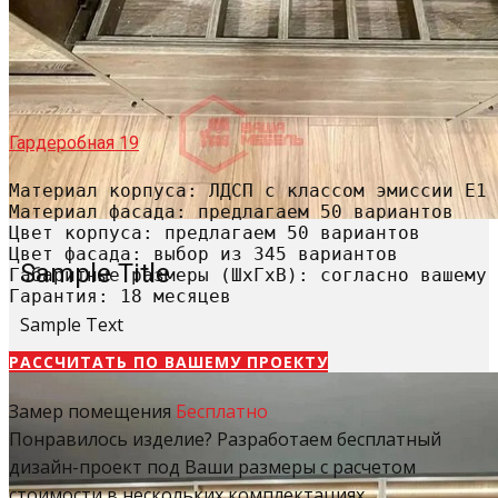
Гардеробная 19
Материал корпуса: ЛДСП с классом эмиссии Е1

Материал фасада: предлагаем 50 вариантов

Цвет корпуса: предлагаем 50 вариантов

Цвет фасада: выбор из 345 вариантов

Sample Title
Габаритные размеры (ШхГхВ): согласно вашему 
Гарантия: 18 месяцев
Sample Text
РАССЧИТАТЬ​ ПО ВАШЕМУ ПРОЕКТУ
Замер помещения
Бесплатно
Понравилось изделие? Разработаем бесплатный
дизайн-проект под Ваши размеры с расчетом
стоимости в нескольких комплектациях