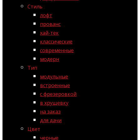
Стиль
лофт
прованс
хай-тек
классические
современные
модерн
Тип
модульные
встроенные
с фрезеровкой
в хрущевку
на заказ
для дачи
Цвет
черные