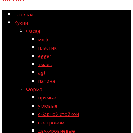
Главная
Кухни
Фасад
мдф
пластик
egger
эмаль
agt
патина
Форма
прямые
угловые
с барной стойкой
с островом
двухуровневые