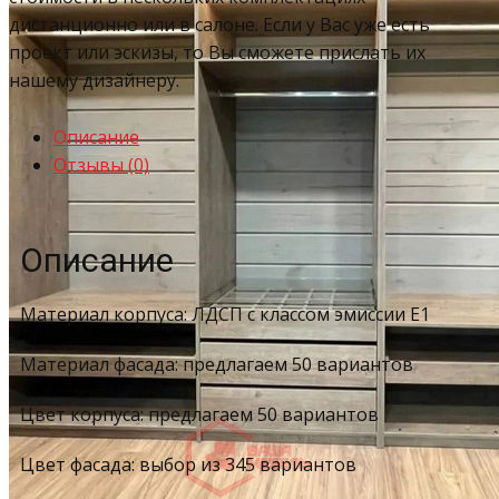
дистанционно или в салоне. Если у Вас уже есть
проект или эскизы, то Вы сможете прислать их
нашему дизайнеру.
Описание
Отзывы (0)
Описание
Материал корпуса: ЛДСП с классом эмиссии Е1
Материал фасада: предлагаем 50 вариантов
Цвет корпуса: предлагаем 50 вариантов
Цвет фасада: выбор из 345 вариантов