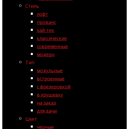
Стиль
лофт
прованс
хай-тек
классические
современные
модерн
Тип
модульные
встроенные
с фрезеровкой
в хрущевку
на заказ
для дачи
Цвет
черные