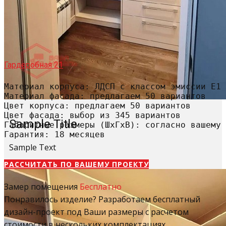
Гардеробная 21
Материал корпуса: ЛДСП с классом эмиссии Е1

Материал фасада: предлагаем 50 вариантов

Цвет корпуса: предлагаем 50 вариантов

Цвет фасада: выбор из 345 вариантов

Sample Title
Габаритные размеры (ШхГхВ): согласно вашему 
Гарантия: 18 месяцев
Sample Text
РАССЧИТАТЬ​ ПО ВАШЕМУ ПРОЕКТУ
Замер помещения
Бесплатно
Понравилось изделие? Разработаем бесплатный
дизайн-проект под Ваши размеры с расчетом
стоимости в нескольких комплектациях