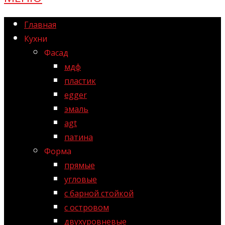
Главная
Кухни
Фасад
мдф
пластик
egger
эмаль
agt
патина
Форма
прямые
угловые
с барной стойкой
с островом
двухуровневые