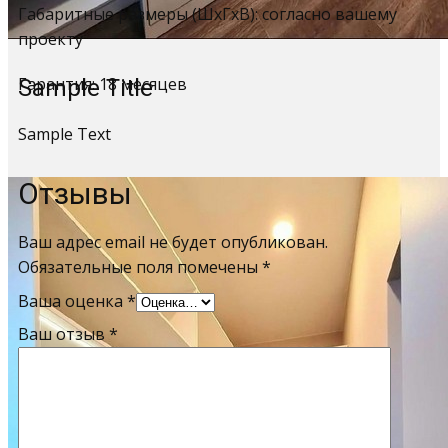
Габаритные размеры (ШхГхВ): согласно вашему
проекту
Гарантия: 18 месяцев
Sample Title
Sample Text
Отзывы
Ваш адрес email не будет опубликован.
Обязательные поля помечены
*
Ваша оценка
*
Ваш отзыв
*