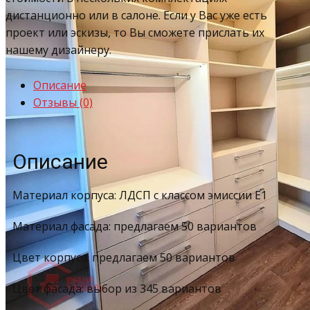
дистанционно или в салоне. Если у Вас уже есть
проект или эскизы, то Вы сможете прислать их
нашему дизайнеру.
Описание
Отзывы (0)
Описание
Материал корпуса: ЛДСП с классом эмиссии Е1
Материал фасада: предлагаем 50 вариантов
Цвет корпуса: предлагаем 50 вариантов
Цвет фасада: выбор из 345 вариантов