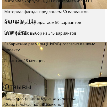
Материал корпуса: ЛДСП с классом эмиссии Е1
Материал фасада: предлагаем 50 вариантов
Sample Title
Цвет корпуса: предлагаем 50 вариантов
Sample Text
Цвет фасада: выбор из 345 вариантов
Габаритные размеры (ШхГхВ): согласно вашему
проекту
Гарантия: 18 месяцев
Отзывы
Ваш адрес email не будет опубликован.
Обязательные поля помечены
*