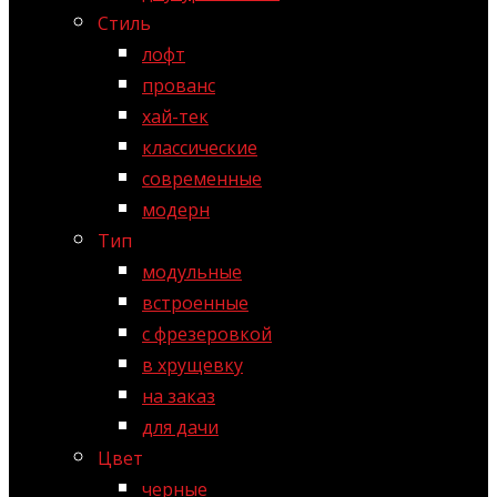
Стиль
лофт
прованс
хай-тек
классические
современные
модерн
Тип
модульные
встроенные
с фрезеровкой
в хрущевку
на заказ
для дачи
Цвет
черные