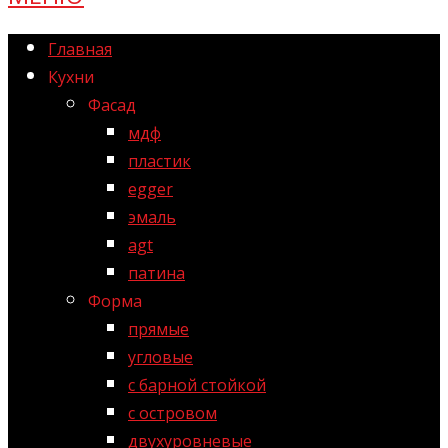
Главная
Кухни
Фасад
мдф
пластик
egger
эмаль
agt
патина
Форма
прямые
угловые
с барной стойкой
с островом
двухуровневые