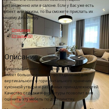
дистанционно или в салоне. Если у Вас уже есть
проект или эскизы, то Вы сможете прислать их
нашему дизайнеру.
Описание
Отзывы (0)
Описание
Кухонный гарнитур удобен в использовании –
имеет большое количество отделений для
вертикального и горизонтального хранения
кухонной утвари и различных принадлежностей.
Качество отделки и фурнитуры позволит вам
оценить эту мебель по достоинству.