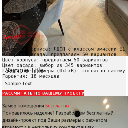
Кухня 02
Материал корпуса: ЛДСП с классом эмиссии Е1

Материал фасада: предлагаем 50 вариантов

Цвет корпуса: предлагаем 50 вариантов

Цвет фасада: выбор из 345 вариантов

Sample Title
Габаритные размеры (ШхГхВ): согласно вашему 
Гарантия: 18 месяцев
Sample Text
РАССЧИТАТЬ​ ПО ВАШЕМУ ПРОЕКТУ
Замер помещения
Бесплатно
Понравилось изделие? Разработаем бесплатный
дизайн-проект под Ваши размеры с расчетом
стоимости в нескольких комплектациях