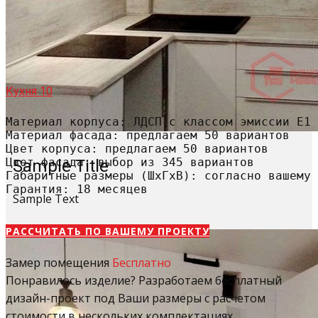
Кухня 10
Материал корпуса: ЛДСП с классом эмиссии Е1

Материал фасада: предлагаем 50 вариантов

Цвет корпуса: предлагаем 50 вариантов

Цвет фасада: выбор из 345 вариантов

Sample Title
Габаритные размеры (ШхГхВ): согласно вашему 
Гарантия: 18 месяцев
Sample Text
РАССЧИТАТЬ​ ПО ВАШЕМУ ПРОЕКТУ
Замер помещения
Бесплатно
Понравилось изделие? Разработаем бесплатный
дизайн-проект под Ваши размеры с расчетом
стоимости в нескольких комплектациях