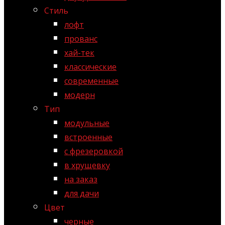
Стиль
лофт
прованс
хай-тек
классические
современные
модерн
Тип
модульные
встроенные
с фрезеровкой
в хрущевку
на заказ
для дачи
Цвет
черные