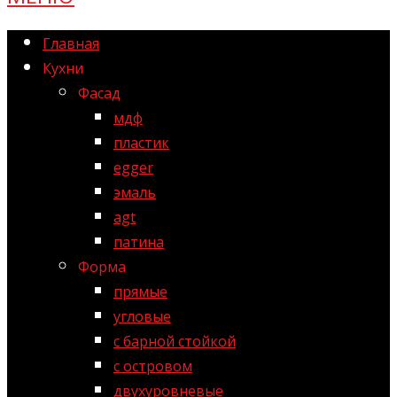
Главная
Кухни
Фасад
мдф
пластик
egger
эмаль
agt
патина
Форма
прямые
угловые
с барной стойкой
с островом
двухуровневые