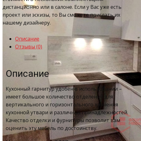
дистанционно или в салоне. Если у Вас уже есть
проект или эскизы, то Вы сможете прислать их
нашему дизайнеру.
Описание
Отзывы (0)
Описание
Кухонный гарнитур удобен в использовании –
имеет большое количество отделений для
вертикального и горизонтального хранения
кухонной утвари и различных принадлежностей.
Качество отделки и фурнитуры позволит вам
оценить эту мебель по достоинству.