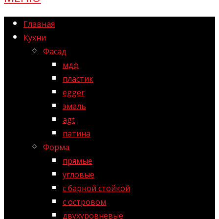
Главная
Кухни
Фасад
мдф
пластик
egger
эмаль
agt
патина
Форма
прямые
угловые
с барной стойкой
с островом
двухуровневые