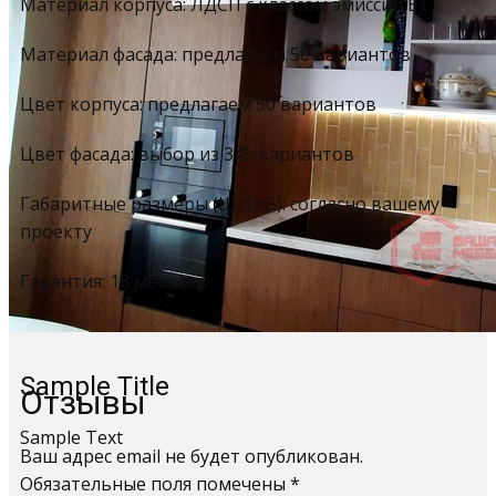
Материал корпуса: ЛДСП с классом эмиссии Е1
Материал фасада: предлагаем 50 вариантов
Цвет корпуса: предлагаем 50 вариантов
Цвет фасада: выбор из 345 вариантов
Габаритные размеры (ШхГхВ): согласно вашему
проекту
Гарантия: 18 месяцев
Sample Title
Отзывы
Sample Text
Ваш адрес email не будет опубликован.
Обязательные поля помечены
*