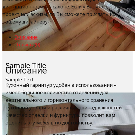
дистанционно или в салоне. Если у Вас уже есть
проект или эскизы, то Вы сможете прислать их
нашему дизайнеру.
Описание
Отзывы (0)
Sample Title
Описание
Sample Text
Кухонный гарнитур удобен в использовании –
имеет большое количество отделений для
вертикального и горизонтального хранения
кухонной утвари и различных принадлежностей.
Качество отделки и фурнитуры позволит вам
оценить эту мебель по достоинству.