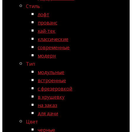
Стиль
лофт
прованс
хай-тек
классические
современные
модерн
Тип
модульные
встроенные
с фрезеровкой
в хрущевку
на заказ
для дачи
Цвет
черные