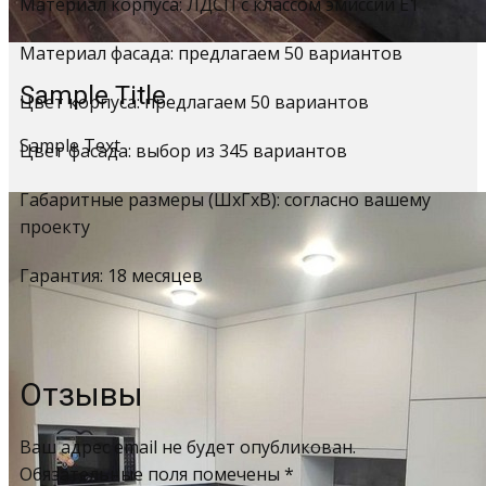
Материал корпуса: ЛДСП с классом эмиссии Е1
Материал фасада: предлагаем 50 вариантов
Sample Title
Цвет корпуса: предлагаем 50 вариантов
Sample Text
Цвет фасада: выбор из 345 вариантов
Габаритные размеры (ШхГхВ): согласно вашему
проекту
Гарантия: 18 месяцев
Отзывы
Ваш адрес email не будет опубликован.
Обязательные поля помечены
*