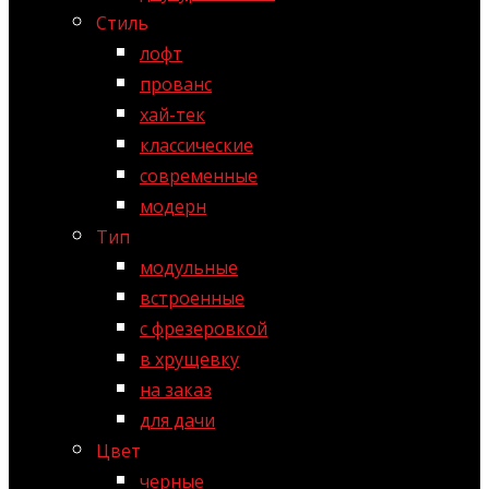
Стиль
лофт
прованс
хай-тек
классические
современные
модерн
Тип
модульные
встроенные
с фрезеровкой
в хрущевку
на заказ
для дачи
Цвет
черные