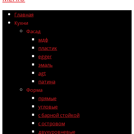
Главная
Кухни
Фасад
мдф
пластик
egger
эмаль
agt
патина
Форма
прямые
угловые
с барной стойкой
с островом
двухуровневые