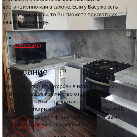
дистанционно или в салоне. Если у Вас уже есть
проект или эскизы, то Вы сможете прислать их
нашему дизайнеру.
Описание
Отзывы (0)
Описание
Кухонный гарнитур удобен в использовании –
имеет большое количество отделений для
вертикального и горизонтального хранения
кухонной утвари и различных принадлежностей.
Качество отделки и фурнитуры позволит вам
оценить эту мебель по достоинству.