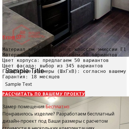
Кухня 07
Материал корпуса: ЛДСП с классом эмиссии Е1

Материал фасада: предлагаем 50 вариантов

Цвет корпуса: предлагаем 50 вариантов

Цвет фасада: выбор из 345 вариантов

Sample Title
Габаритные размеры (ШхГхВ): согласно вашему 
Гарантия: 18 месяцев
Sample Text
РАССЧИТАТЬ​ ПО ВАШЕМУ ПРОЕКТУ
Замер помещения
Бесплатно
Понравилось изделие? Разработаем бесплатный
дизайн-проект под Ваши размеры с расчетом
стоимости в нескольких комплектациях