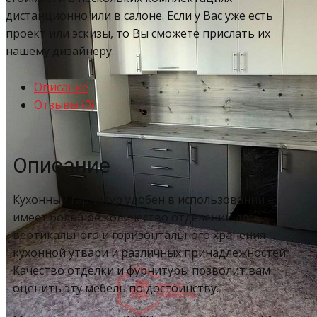
дистанционно или в салоне. Если у Вас уже есть
проект или эскизы, то Вы сможете прислать их
нашему дизайнеру.
Описание
Отзывы (0)
Описание
Кухонный гарнитур удобен в использовании –
имеет большое количество отделений для
вертикального и горизонтального хранения
кухонной утвари и различных принадлежностей.
Качество отделки и фурнитуры позволит вам
оценить эту мебель по достоинству.