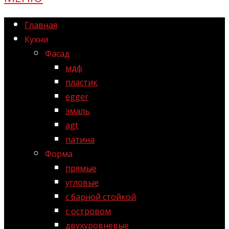
Главная
Кухни
Фасад
мдф
пластик
egger
эмаль
agt
патина
Форма
прямые
угловые
с барной стойкой
с островом
двухуровневые