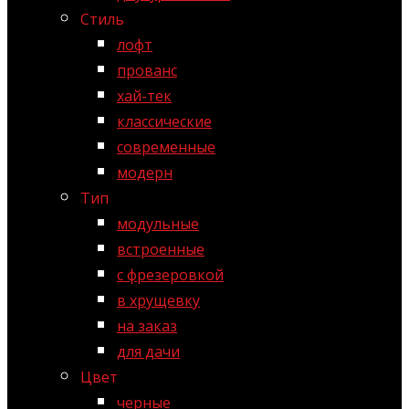
Стиль
лофт
прованс
хай-тек
классические
современные
модерн
Тип
модульные
встроенные
с фрезеровкой
в хрущевку
на заказ
для дачи
Цвет
черные