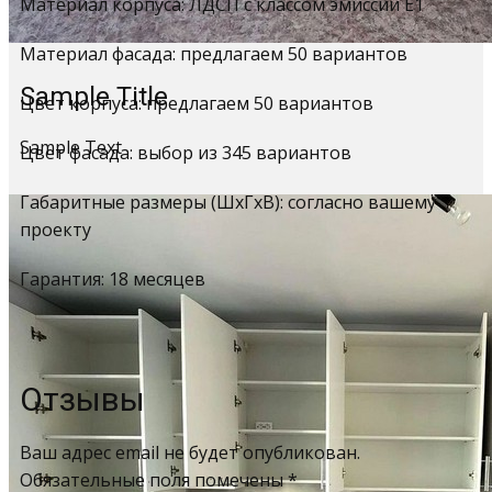
Материал корпуса: ЛДСП с классом эмиссии Е1
Материал фасада: предлагаем 50 вариантов
Sample Title
Цвет корпуса: предлагаем 50 вариантов
Sample Text
Цвет фасада: выбор из 345 вариантов
Габаритные размеры (ШхГхВ): согласно вашему
проекту
Гарантия: 18 месяцев
Отзывы
Ваш адрес email не будет опубликован.
Обязательные поля помечены
*