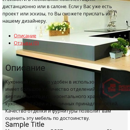
дистанционно или в салоне. Если у Вас уже есть
проект или эскизы, то Вы сможете прислать их
нашему дизайнеру.
Описание
Отзывы (0)
Описание
Кухонный гарнитур удобен в использовании –
имеет большое количество отделений для
вертикального и горизонтального хранения
кухонной утвари и различных принадлежностей.
Качество отделки и фурнитуры позволит вам
оценить эту мебель по достоинству.
Sample Title