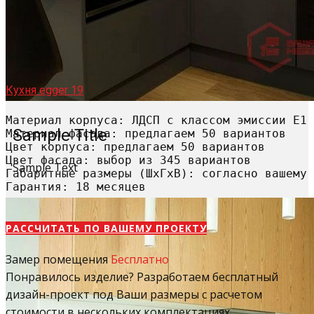
Кухня egger 19
Материал корпуса: ЛДСП с классом эмиссии Е1

Sample Title
Материал фасада: предлагаем 50 вариантов

Цвет корпуса: предлагаем 50 вариантов

Цвет фасада: выбор из 345 вариантов

Sample Text
Габаритные размеры (ШхГхВ): согласно вашему 
Гарантия: 18 месяцев
РАССЧИТАТЬ​ ПО ВАШЕМУ ПРОЕКТУ
Замер помещения
Бесплатно
Понравилось изделие? Разработаем бесплатный
дизайн-проект под Ваши размеры с расчетом
стоимости в нескольких комплектациях