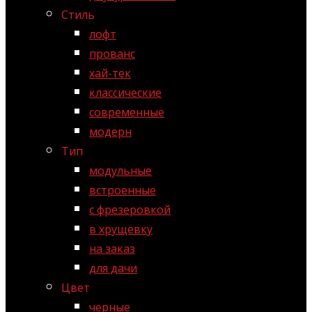
Стиль
лофт
прованс
хай-тек
классические
современные
модерн
Тип
модульные
встроенные
с фрезеровкой
в хрущевку
на заказ
для дачи
Цвет
черные