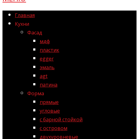
Главная
Кухни
Фасад
мдф
пластик
egger
эмаль
agt
патина
Форма
прямые
угловые
с барной стойкой
с островом
двухуровневые