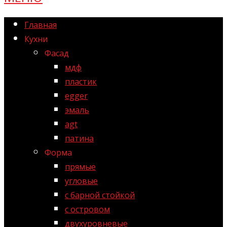
Главная
Кухни
Фасад
мдф
пластик
egger
эмаль
agt
патина
Форма
прямые
угловые
с барной стойкой
с островом
двухуровневые