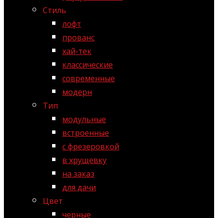
Стиль
лофт
прованс
хай-тек
классические
современные
модерн
Тип
модульные
встроенные
с фрезеровкой
в хрущевку
на заказ
для дачи
Цвет
черные