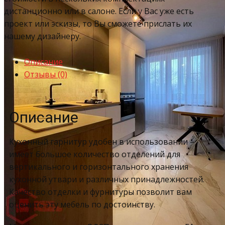
дистанционно или в салоне. Если у Вас уже есть
проект или эскизы, то Вы сможете прислать их
нашему дизайнеру.
Описание
Отзывы (0)
Описание
Кухонный гарнитур удобен в использовании –
имеет большое количество отделений для
вертикального и горизонтального хранения
кухонной утвари и различных принадлежностей.
Качество отделки и фурнитуры позволит вам
оценить эту мебель по достоинству.