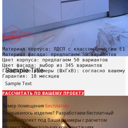
Кухня 06
Материал корпуса: ЛДСП с классом эмиссии Е1

Материал фасада: предлагаем 50 вариантов

Цвет корпуса: предлагаем 50 вариантов

Цвет фасада: выбор из 345 вариантов

Sample Title
Габаритные размеры (ШхГхВ): согласно вашему 
Гарантия: 18 месяцев
Sample Text
РАССЧИТАТЬ​ ПО ВАШЕМУ ПРОЕКТУ
Замер помещения
Бесплатно
Понравилось изделие? Разработаем бесплатный
дизайн-проект под Ваши размеры с расчетом
стоимости в нескольких комплектациях