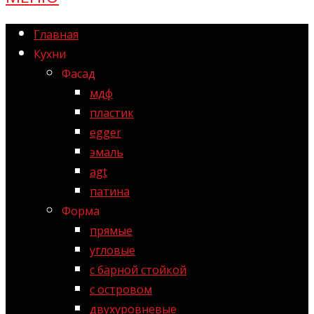
Главная
Кухни
Фасад
мдф
пластик
egger
эмаль
agt
патина
Форма
прямые
угловые
с барной стойкой
с островом
двухуровневые