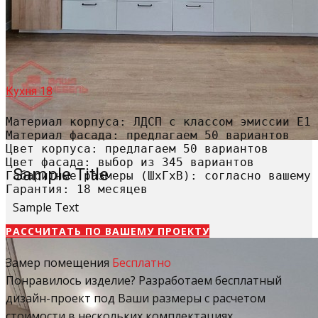
Кухня 18
Материал корпуса: ЛДСП с классом эмиссии Е1

Материал фасада: предлагаем 50 вариантов

Цвет корпуса: предлагаем 50 вариантов

Цвет фасада: выбор из 345 вариантов

Sample Title
Габаритные размеры (ШхГхВ): согласно вашему 
Гарантия: 18 месяцев
Sample Text
РАССЧИТАТЬ​ ПО ВАШЕМУ ПРОЕКТУ
Замер помещения
Бесплатно
Понравилось изделие? Разработаем бесплатный
дизайн-проект под Ваши размеры с расчетом
стоимости в нескольких комплектациях