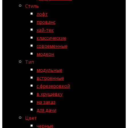
Стиль
лофт
прованс
хай-тек
классические
современные
модерн
Тип
модульные
встроенные
с фрезеровкой
в хрущевку
на заказ
для дачи
Цвет
черные