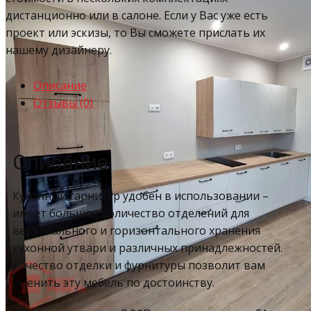
дистанционно или в салоне. Если у Вас уже есть
проект или эскизы, то Вы сможете прислать их
нашему дизайнеру.
Описание
Отзывы (0)
Описание
Кухонный гарнитур удобен в использовании –
имеет большое количество отделений для
вертикального и горизонтального хранения
кухонной утвари и различных принадлежностей.
Качество отделки и фурнитуры позволит вам
оценить эту мебель по достоинству.