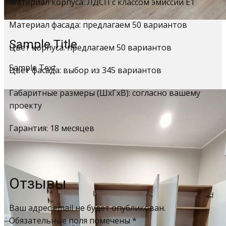
Материал корпуса: ЛДСП с классом эмиссии Е1
Материал фасада: предлагаем 50 вариантов
Sample Title
Цвет корпуса: предлагаем 50 вариантов
Sample Text
Цвет фасада: выбор из 345 вариантов
Габаритные размеры (ШхГхВ): согласно вашему
проекту
Гарантия: 18 месяцев
Отзывы
Ваш адрес email не будет опубликован.
Обязательные поля помечены
*