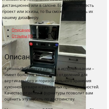
дистанционно или в салоне. Если у Вас уже есть
проект или эскизы, то Вы сможете прислать их
нашему дизайнеру.
Описание
Отзывы (0)
Описание
Кухонный гарнитур удобен в использовании –
имеет большое количество отделений для
вертикального и горизонтального хранения
кухонной утвари и различных принадлежностей.
Качество отделки и фурнитуры позволит вам
оценить эту мебель по достоинству.