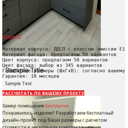
Кухня 10
Материал корпуса: ЛДСП с классом эмиссии Е1

Материал фасада: предлагаем 50 вариантов

Цвет корпуса: предлагаем 50 вариантов

Цвет фасада: выбор из 345 вариантов

Sample Title
Габаритные размеры (ШхГхВ): согласно вашему 
Гарантия: 18 месяцев
Sample Text
РАССЧИТАТЬ​ ПО ВАШЕМУ ПРОЕКТУ
Замер помещения
Бесплатно
Понравилось изделие? Разработаем бесплатный
дизайн-проект под Ваши размеры с расчетом
стоимости в нескольких комплектациях