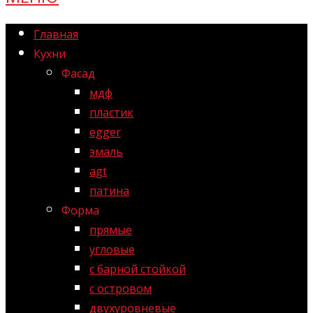
Главная
Кухни
Фасад
мдф
пластик
egger
эмаль
agt
патина
Форма
прямые
угловые
с барной стойкой
с островом
двухуровневые