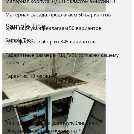
Материал корпуса: ЛДСП с классом эмиссии Е1
Материал фасада: предлагаем 50 вариантов
Sample Title
Цвет корпуса: предлагаем 50 вариантов
Sample Text
Цвет фасада: выбор из 345 вариантов
Габаритные размеры (ШхГхВ): согласно вашему
проекту
Гарантия: 18 месяцев
Отзывы
Ваш адрес email не будет опубликован.
Обязательные поля помечены
*