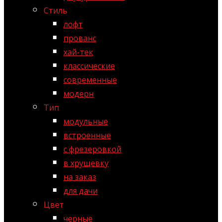
Стиль
лофт
прованс
хай-тек
классические
современные
модерн
Тип
модульные
встроенные
с фрезеровкой
в хрущевку
на заказ
для дачи
Цвет
черные