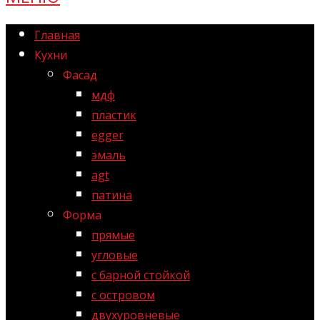
Главная
Кухни
Фасад
мдф
пластик
egger
эмаль
agt
патина
Форма
прямые
угловые
с барной стойкой
с островом
двухуровневые