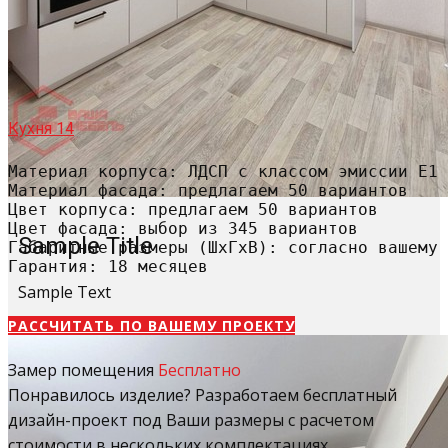
Кухня 14
Материал корпуса: ЛДСП с классом эмиссии Е1

Материал фасада: предлагаем 50 вариантов

Цвет корпуса: предлагаем 50 вариантов

Цвет фасада: выбор из 345 вариантов

Sample Title
Габаритные размеры (ШхГхВ): согласно вашему 
Гарантия: 18 месяцев
Sample Text
РАССЧИТАТЬ​ ПО ВАШЕМУ ПРОЕКТУ
Замер помещения
Бесплатно
Понравилось изделие? Разработаем бесплатный
дизайн-проект под Ваши размеры с расчетом
стоимости в нескольких комплектациях