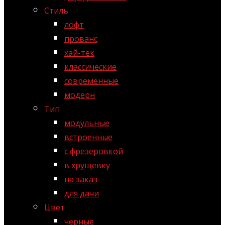
Стиль
лофт
прованс
хай-тек
классические
современные
модерн
Тип
модульные
встроенные
с фрезеровкой
в хрущевку
на заказ
для дачи
Цвет
черные