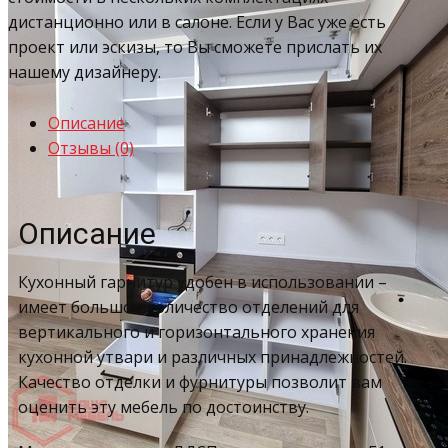
дистанционно или в салоне. Если у Вас уже есть
проект или эскизы, то Вы сможете прислать их
нашему дизайнеру.
Описание
Отзывы (0)
Описание
Кухонный гарнитур удобен в использовании –
имеет большое количество отделений для
вертикального и горизонтального хранения
кухонной утвари и различных принадлежностей.
Качество отделки и фурнитуры позволит вам
оценить эту мебель по достоинству.