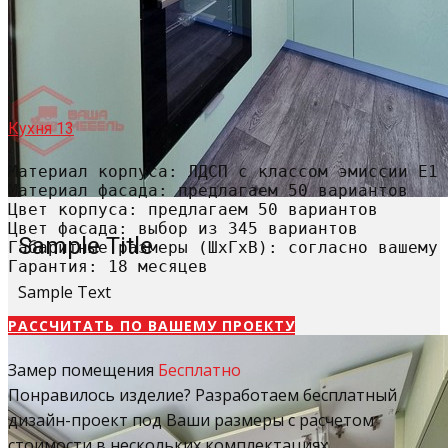
Кухня 13
Материал корпуса: ЛДСП с классом эмиссии Е1

Материал фасада: предлагаем 50 вариантов

Цвет корпуса: предлагаем 50 вариантов

Цвет фасада: выбор из 345 вариантов

Sample Title
Габаритные размеры (ШхГхВ): согласно вашему 
Гарантия: 18 месяцев
Sample Text
РАССЧИТАТЬ​ ПО ВАШЕМУ ПРОЕКТУ
Замер помещения
Бесплатно
Понравилось изделие? Разработаем бесплатный
дизайн-проект под Ваши размеры с расчетом
стоимости в нескольких комплектациях