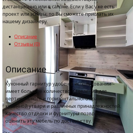
дистанционно или в салоне. Если у Вас уже есть
проект или эскизы, то Вы сможете прислать их
нашему дизайнеру.
Описание
Отзывы (0)
Описание
Кухонный гарнитур удобен в использовании –
имеет большое количество отделений для
вертикального и горизонтального хранения
кухонной утвари и различных принадлежностей.
Качество отделки и фурнитуры позволит вам
оценить эту мебель по достоинству.