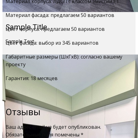
Материал корпуса: ЛДСП с классом эмиссии Е1
Материал фасада: предлагаем 50 вариантов
Sample Title
Цвет корпуса: предлагаем 50 вариантов
Sample Text
Цвет фасада: выбор из 345 вариантов
Габаритные размеры (ШхГхВ): согласно вашему
проекту
Гарантия: 18 месяцев
Отзывы
Ваш адрес email не будет опубликован.
Обязательные поля помечены
*