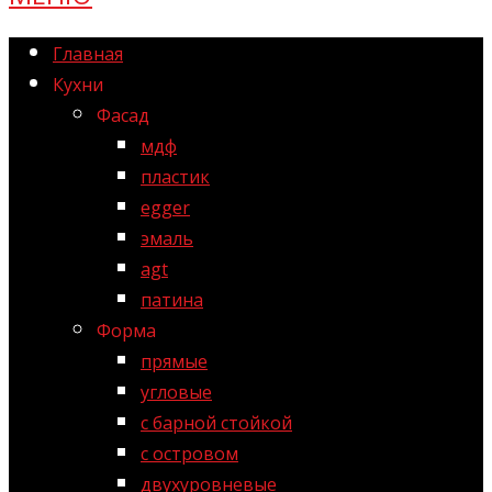
Главная
Кухни
Фасад
мдф
пластик
egger
эмаль
agt
патина
Форма
прямые
угловые
с барной стойкой
с островом
двухуровневые