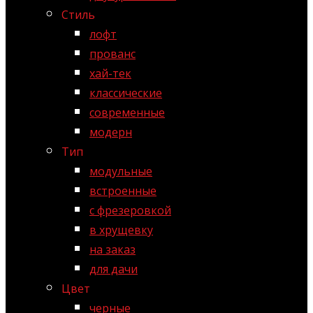
Стиль
лофт
прованс
хай-тек
классические
современные
модерн
Тип
модульные
встроенные
с фрезеровкой
в хрущевку
на заказ
для дачи
Цвет
черные