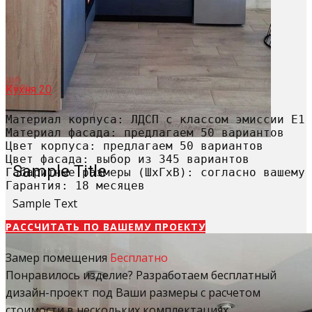
Кухня 20
Материал корпуса: ЛДСП с классом эмиссии Е1

Материал фасада: предлагаем 50 вариантов

Цвет корпуса: предлагаем 50 вариантов

Цвет фасада: выбор из 345 вариантов

Sample Title
Габаритные размеры (ШхГхВ): согласно вашему 
Гарантия: 18 месяцев
Sample Text
РАССЧИТАТЬ​ ПО ВАШЕМУ ПРОЕКТУ
Замер помещения
Бесплатно
Понравилось изделие? Разработаем бесплатный
дизайн-проект под Ваши размеры с расчетом
стоимости в нескольких комплектациях