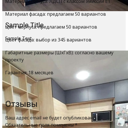
Материал корпуса: ЛДСП с классом эмиссии Е1
Материал фасада: предлагаем 50 вариантов
Sample Title
Цвет корпуса: предлагаем 50 вариантов
Sample Text
Цвет фасада: выбор из 345 вариантов
Габаритные размеры (ШхГхВ): согласно вашему
проекту
Гарантия: 18 месяцев
Отзывы
Ваш адрес email не будет опубликован.
Обязательные поля помечены
*