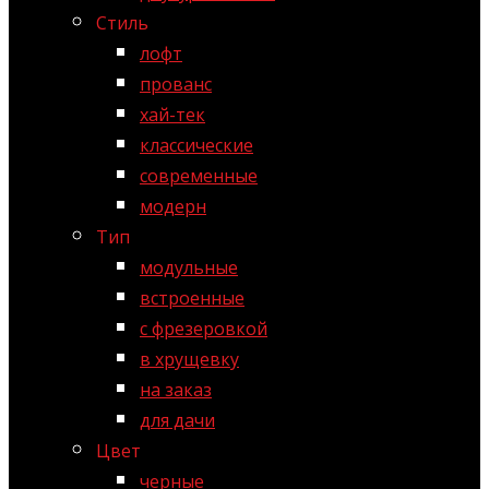
Стиль
лофт
прованс
хай-тек
классические
современные
модерн
Тип
модульные
встроенные
с фрезеровкой
в хрущевку
на заказ
для дачи
Цвет
черные