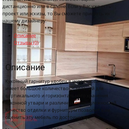
дистанционно или в салоне. Если у Вас уже есть
проект или эскизы, то Вы сможете прислать их
нашему дизайнеру.
Описание
Отзывы (0)
Описание
Кухонный гарнитур удобен в использовании –
имеет большое количество отделений для
вертикального и горизонтального хранения
кухонной утвари и различных принадлежностей.
Качество отделки и фурнитуры позволит вам
оценить эту мебель по достоинству.