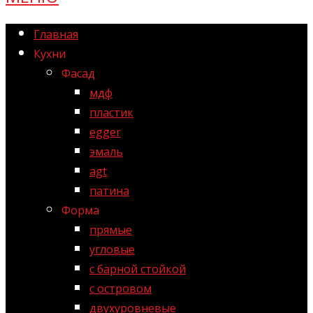
Главная
Кухни
Фасад
мдф
пластик
egger
эмаль
agt
патина
Форма
прямые
угловые
с барной стойкой
с островом
двухуровневые