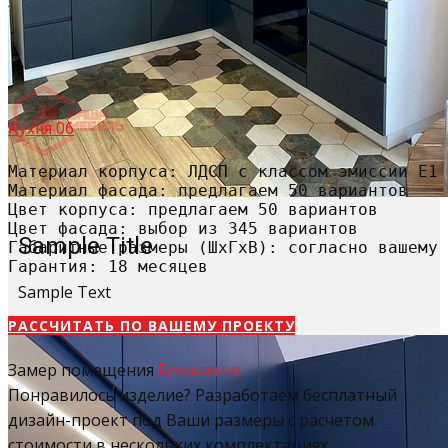
Кухня 06
Материал корпуса: ЛДСП с классом эмиссии Е1

Материал фасада: предлагаем 50 вариантов

Цвет корпуса: предлагаем 50 вариантов

Цвет фасада: выбор из 345 вариантов

Sample Title
Габаритные размеры (ШхГхВ): согласно вашему 
Гарантия: 18 месяцев
Sample Text
РАССЧИТАТЬ​ ПО ВАШЕМУ ПРОЕКТУ
Замер помещения
Бесплатно
Понравилось изделие? Разработаем бесплатный
дизайн-проект под Ваши размеры с расчетом
стоимости в нескольких комплектациях