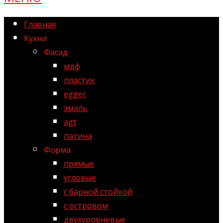
Главная
Кухни
Фасад
мдф
пластик
egger
эмаль
agt
патина
Форма
прямые
угловые
с барной стойкой
с островом
двухуровневые