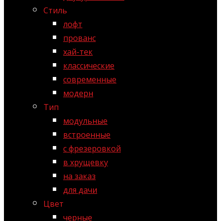
Стиль
лофт
прованс
хай-тек
классические
современные
модерн
Тип
модульные
встроенные
с фрезеровкой
в хрущевку
на заказ
для дачи
Цвет
черные