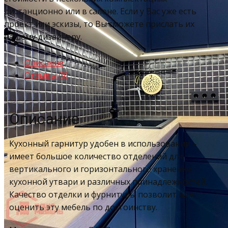
дистанционно или в салоне. Если у Вас уже есть
проект или эскизы, то Вы сможете прислать их
нашему дизайнеру.
Описание
Отзывы (0)
Описание
Кухонный гарнитур удобен в использовании –
имеет большое количество отделений для
вертикального и горизонтального хранения
кухонной утвари и различных принадлежностей.
Качество отделки и фурнитуры позволит вам
оценить эту мебель по достоинству.