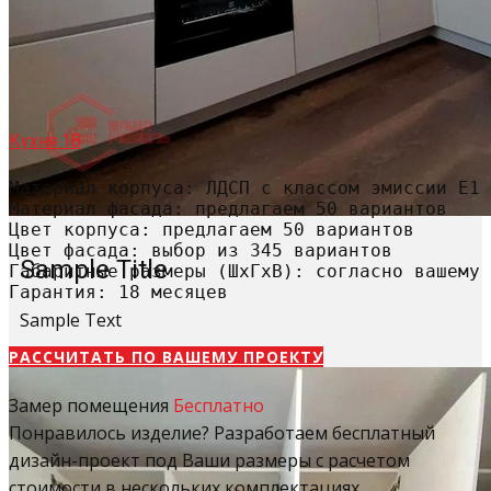
Кухня 18
Материал корпуса: ЛДСП с классом эмиссии Е1

Материал фасада: предлагаем 50 вариантов

Цвет корпуса: предлагаем 50 вариантов

Цвет фасада: выбор из 345 вариантов

Sample Title
Габаритные размеры (ШхГхВ): согласно вашему 
Гарантия: 18 месяцев
Sample Text
РАССЧИТАТЬ​ ПО ВАШЕМУ ПРОЕКТУ
Замер помещения
Бесплатно
Понравилось изделие? Разработаем бесплатный
дизайн-проект под Ваши размеры с расчетом
стоимости в нескольких комплектациях