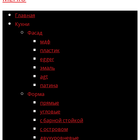
Главная
Кухни
Фасад
мдф
пластик
egger
эмаль
agt
патина
Форма
прямые
угловые
с барной стойкой
с островом
двухуровневые