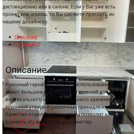
дистанционно или в салоне. Если у Вас уже есть
проект или эскизы, то Вы сможете прислать их
нашему дизайнеру.
Описание
Отзывы (0)
Описание
Кухонный гарнитур удобен в использовании –
имеет большое количество отделений для
вертикального и горизонтального хранения
кухонной утвари и различных принадлежностей.
Качество отделки и фурнитуры позволит вам
оценить эту мебель по достоинству.