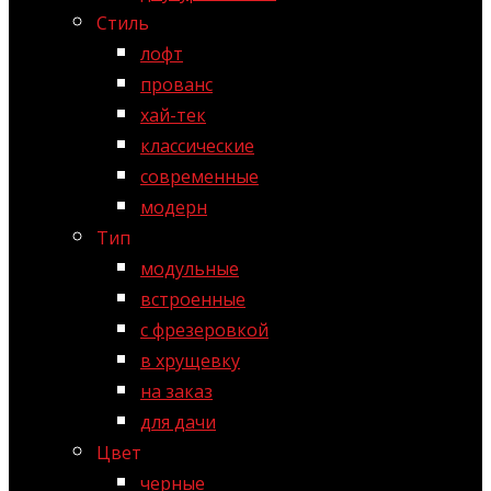
Стиль
лофт
прованс
хай-тек
классические
современные
модерн
Тип
модульные
встроенные
с фрезеровкой
в хрущевку
на заказ
для дачи
Цвет
черные