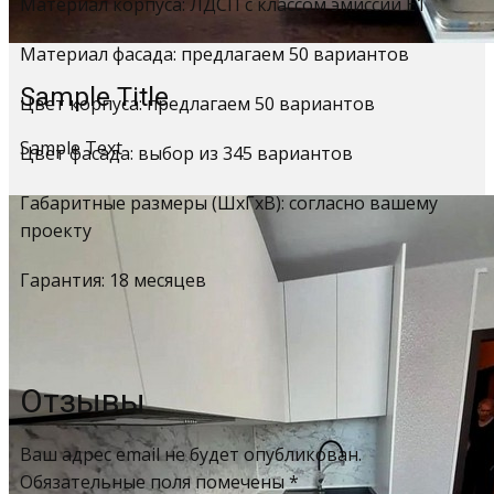
Материал корпуса: ЛДСП с классом эмиссии Е1
Материал фасада: предлагаем 50 вариантов
Sample Title
Цвет корпуса: предлагаем 50 вариантов
Sample Text
Цвет фасада: выбор из 345 вариантов
Габаритные размеры (ШхГхВ): согласно вашему
проекту
Гарантия: 18 месяцев
Отзывы
Ваш адрес email не будет опубликован.
Обязательные поля помечены
*